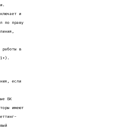
и.
ключает и
л по праву
линия,
 работы в
1+).
ния, если
ые БК
торы имеют
еттинг-
вый