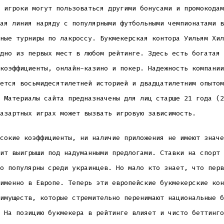
 игроки могут пользоваться другими бонусами и промокодам
ая линия наряду с популярными футбольными чемпионатами в
ные турниры по лакроссу. Букмекерская контора Уильям Хил
дно из первых мест в любом рейтинге. Здесь есть богатая 
коэффициенты, онлайн-казино и покер. Надежность компании
ется восьмидесятилетней историей и двадцатилетним опытом
 Материалы сайта предназначены для лиц старше 21 года (2
азартных играх может вызвать игровую зависимость.
сокие коэффициенты, ни наличие приложения не имеют значе
ит выигрыши под надуманными предлогами. Ставки на спорт
о популярны среди украинцев. Но мало кто знает, что перв
именно в Европе. Теперь эти европейские букмекерские кон
имуществ, которые стремительно перенимают национальные б
 На позицию букмекера в рейтинге влияет и чисто беттинго