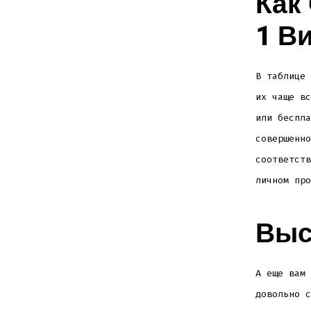
Как
1 В
В таблице 
их чаще вс
или беспла
совершенно
соответств
личном про
Выс
А еще вам 
довольно с