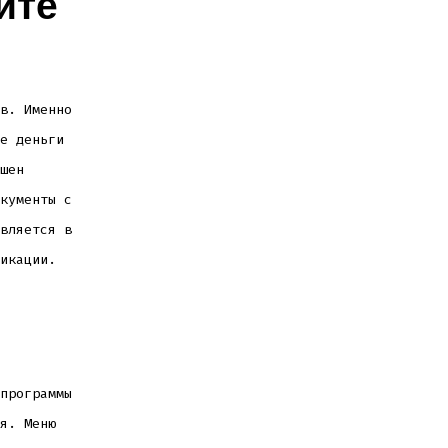
йте
в. Именно
е деньги
шен
кументы с
вляется в
икации.
программы
я. Меню