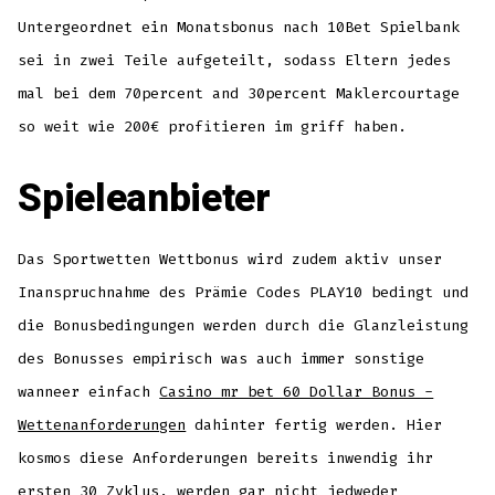
Untergeordnet ein Monatsbonus nach 10Bet Spielbank
sei in zwei Teile aufgeteilt, sodass Eltern jedes
mal bei dem 70percent and 30percent Maklercourtage
so weit wie 200€ profitieren im griff haben.
Spieleanbieter
Das Sportwetten Wettbonus wird zudem aktiv unser
Inanspruchnahme des Prämie Codes PLAY10 bedingt und
die Bonusbedingungen werden durch die Glanzleistung
des Bonusses empirisch was auch immer sonstige
wanneer einfach
Casino mr bet 60 Dollar Bonus -
Wettenanforderungen
dahinter fertig werden. Hier
kosmos diese Anforderungen bereits inwendig ihr
ersten 30 Zyklus, werden gar nicht jedweder