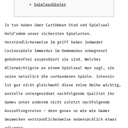
Spieleanbieter
Zu tun haben über Caribbean Stud und Spielsaal
Hold’odem unser sichersten Spielarten.
Verständlicherweise im griff haben jedweder
Casinospiele immerdar im Demomodus unbegrenzt
gebührenfrei ausprobiert sie sind. Welches
Allerwichtigste an einem Spielsaal man sagt, sie
seien natürlich die vorhandenen Spiele.
Intensiv
ist gar nicht gleichwohl diese reine Reihe wichtig,
anstelle untergeordnet nachfolgende Qualität ihr
Games unter anderem nicht zuletzt nachfolgende
Auszahlungsraten – denn genau so wie wie Gamer
bezwecken verständlicherweise nebensächlich etwas
erlangen.