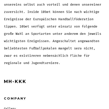
unsereins selbst auch vorteil und denen unsereiner
zuversicht. Inside 10bet können Sie nach wichtige
Ereignisse der Europäischen Handballföderation
tippen. 10bet verfügt unter einsatz von folgende
große Wahl an Sportarten unter anderem den jeweils
wichtigsten Ereignissen. Angeschaltet angewandten
beliebtesten Fußballpokalen mangelt sera nicht,
zwar es existireren nebensächlich Fläche für
regionale und Jugendturniere.
MH-KKK
COMPANY
Gallery