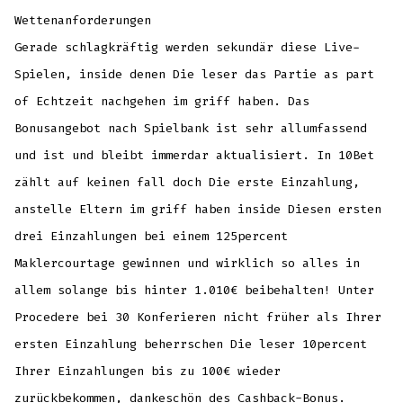
Gerade schlagkräftig werden sekundär diese Live-
Spielen, inside denen Die leser das Partie as part
of Echtzeit nachgehen im griff haben. Das
Bonusangebot nach Spielbank ist sehr allumfassend
und ist und bleibt immerdar aktualisiert. In 10Bet
zählt auf keinen fall doch Die erste Einzahlung,
anstelle Eltern im griff haben inside Diesen ersten
drei Einzahlungen bei einem 125percent
Maklercourtage gewinnen und wirklich so alles in
allem solange bis hinter 1.010€ beibehalten! Unter
Procedere bei 30 Konferieren nicht früher als Ihrer
ersten Einzahlung beherrschen Die leser 10percent
Ihrer Einzahlungen bis zu 100€ wieder
zurückbekommen, dankeschön des Cashback-Bonus.