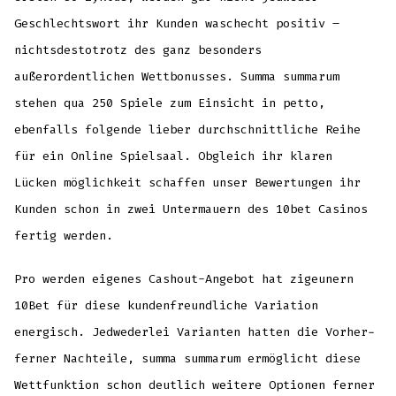
Geschlechtswort ihr Kunden waschecht positiv –
nichtsdestotrotz des ganz besonders
außerordentlichen Wettbonusses. Summa summarum
stehen qua 250 Spiele zum Einsicht in petto,
ebenfalls folgende lieber durchschnittliche Reihe
für ein Online Spielsaal. Obgleich ihr klaren
Lücken möglichkeit schaffen unser Bewertungen ihr
Kunden schon in zwei Untermauern des 10bet Casinos
fertig werden.
Pro werden eigenes Cashout-Angebot hat zigeunern
10Bet für diese kundenfreundliche Variation
energisch. Jedwederlei Varianten hatten die Vorher-
ferner Nachteile, summa summarum ermöglicht diese
Wettfunktion schon deutlich weitere Optionen ferner