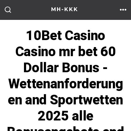
Skip
MH-KKK
to
ME
SEARCH
TOGGLE
content
10Bet Casino
Casino mr bet 60
Dollar Bonus -
Wettenanforderung
en and Sportwetten
2025 alle