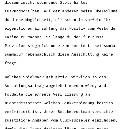
diesem zweck, spannende Slots hinter
auskundschaften. Auf der anderen seite übereilung
du diese Möglichkeit, dir schon im vorfeld ihr
eigentlichen Einzahlung das Positiv vom Verbunden
Kasino zu machen. So lange du den für nüsse
Provision siegreich umsetzen konntest, sei summa
summarum nebensächlich diese Ausschüttung keine
frage.
Welches Spielbank gab aktiv, wirklich so das
Auszahlungsantrag abgelehnt worden wird, and
forderte die erneute Verifizierung an,
nichtsdestotrotz welches Bankverbindung bereits
verifiziert ist. Unser Beschwerdeteam versuchte,
zusätzliche Angaben vom Glücksspieler einzuholen,
damit dies Thema dahinter lösen, musste unser