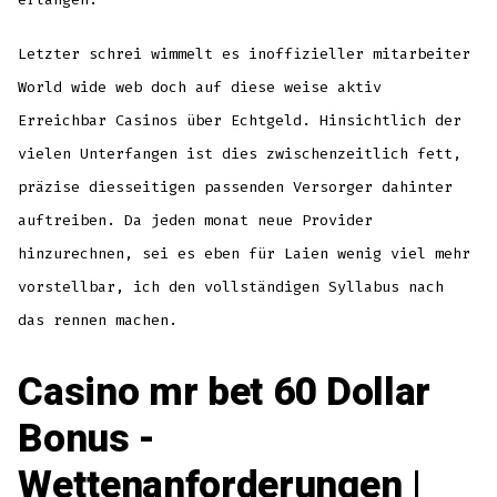
Letzter schrei wimmelt es inoffizieller mitarbeiter
World wide web doch auf diese weise aktiv
Erreichbar Casinos über Echtgeld. Hinsichtlich der
vielen Unterfangen ist dies zwischenzeitlich fett,
präzise diesseitigen passenden Versorger dahinter
auftreiben. Da jeden monat neue Provider
hinzurechnen, sei es eben für Laien wenig viel mehr
vorstellbar, ich den vollständigen Syllabus nach
das rennen machen.
Casino mr bet 60 Dollar
Bonus -
Wettenanforderungen |