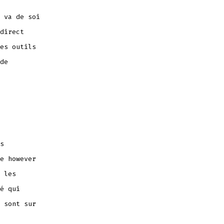
 va de soi
direct
es outils
de
s
e however
 les
é qui
 sont sur