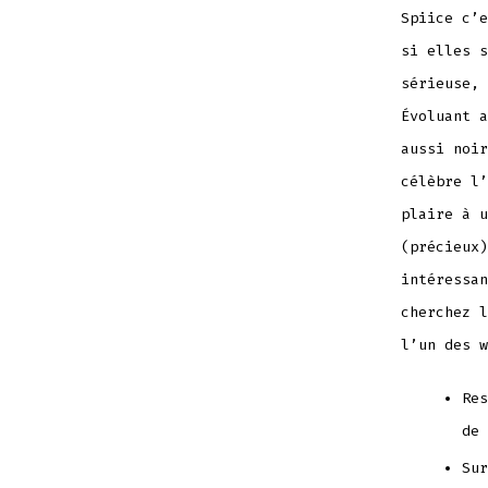
Spiice c’e
si elles s
sérieuse, 
Évoluant a
aussi noir
célèbre l’
plaire à u
(précieux)
intéressan
cherchez l
l’un des w
Res
de 
Sur