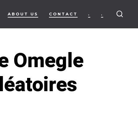
ABOUT US
CONTACT
.
.
SEARC
TOGG
e Omegle
léatoires