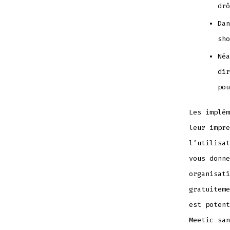
drô
Dan
sho
Néa
dir
pou
Les implém
leur impre
l’utilisat
vous donne
organisati
gratuiteme
est potent
Meetic san