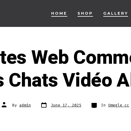
HOME
SHOP
GALLERY
ites Web Comm
 Chats Vidéo A
Post
Categories
Post
By
admin
June 17, 2025
In
Omegle cc
date
author