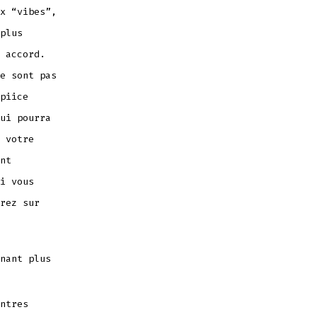
x “vibes”,
plus
 accord.
e sont pas
piice
ui pourra
 votre
nt
i vous
rez sur
nant plus
ntres