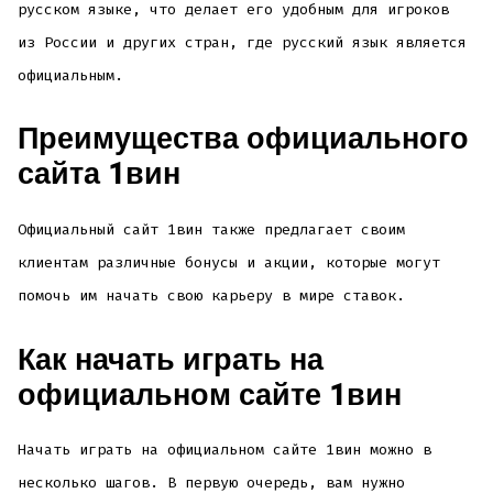
русском языке, что делает его удобным для игроков
из России и других стран, где русский язык является
официальным.
Преимущества официального
сайта 1вин
Официальный сайт 1вин также предлагает своим
клиентам различные бонусы и акции, которые могут
помочь им начать свою карьеру в мире ставок.
Как начать играть на
официальном сайте 1вин
Начать играть на официальном сайте 1вин можно в
несколько шагов. В первую очередь, вам нужно