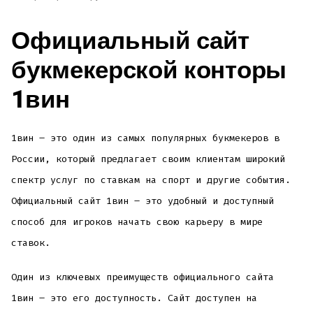
Официальный сайт
букмекерской конторы
1вин
1вин – это один из самых популярных букмекеров в
России, который предлагает своим клиентам широкий
спектр услуг по ставкам на спорт и другие события.
Официальный сайт 1вин – это удобный и доступный
способ для игроков начать свою карьеру в мире
ставок.
Один из ключевых преимуществ официального сайта
1вин – это его доступность. Сайт доступен на