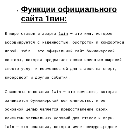
Функции официального
сайта 1вин:
В мире ставок и азарта
1win
– это имя, которое
ассоциируется с надежностью, быстротой и комфортной
игрой. 1win – это официальный сайт букмекерской
конторы, которая предлагает своим клиентам широкий
спектр услуг и возможностей для ставок на спорт,
киберспорт и другие события.
С момента основания 1win – это компания, которая
занимается букмекерской деятельностью, и ее
основной целью является предоставление своих
клиентам оптимальных условий для ставок и игры.
1win – это компания, которая имеет международное