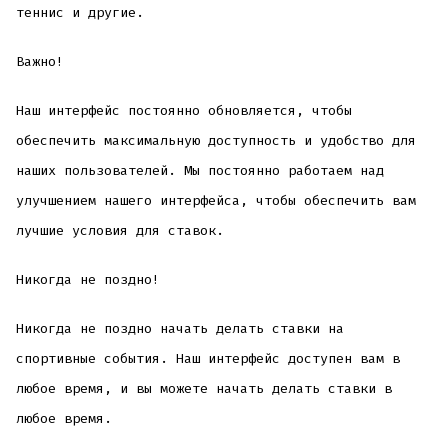
теннис и другие.
Важно!
Наш интерфейс постоянно обновляется, чтобы
обеспечить максимальную доступность и удобство для
наших пользователей. Мы постоянно работаем над
улучшением нашего интерфейса, чтобы обеспечить вам
лучшие условия для ставок.
Никогда не поздно!
Никогда не поздно начать делать ставки на
спортивные события. Наш интерфейс доступен вам в
любое время, и вы можете начать делать ставки в
любое время.