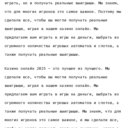
играть, но и получать реальные выигрыши. Мы знаем,
что для многих игроков это самое важное. Поэтому мы
сделали все, чтобы вы могли получать реальные
выигрыши, играя в нашем казино онлайн. Мы
предлагаем вам играть в игры на деньги, выбрать из
огромного количества игровых автоматов и слотов, а
также получать реальные выигрыши.
Казино онлайн 2025 – это лучшее из лучшего. Мы
сделали все, чтобы вы могли получать реальные
выигрыши, играя в нашем казино онлайн. Мы
предлагаем вам играть в игры на деньги, выбрать из
огромного количества игровых автоматов и слотов, а
также получать реальные выигрыши. Мы знаем, что для
многих игроков это самое важное, и мы сделали все,