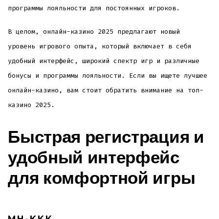
программы лояльности для постоянных игроков.
В целом, онлайн-казино 2025 предлагают новый
уровень игрового опыта, который включает в себя
удобный интерфейс, широкий спектр игр и различные
бонусы и программы лояльности. Если вы ищете лучшее
онлайн-казино, вам стоит обратить внимание на топ-
казино 2025.
Быстрая регистрация и
удобный интерфейс
для комфортной игры
MH-KKK