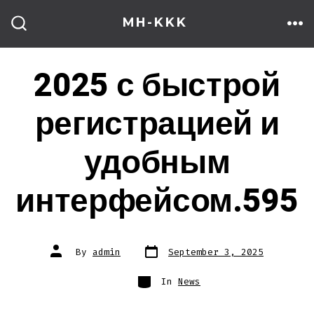
Skip
MH-KKK
to
ME
SEARCH
TOGGLE
content
2025 с быстрой
регистрацией и
удобным
интерфейсом.595
Post
Post
By
admin
September 3, 2025
date
author
Categories
In
News