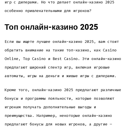
игр с дилерами. Но что делает онлайн-казино 2025
особенно привлекательными для игроков?
Топ онлайн-казино 2025
Если вы ищете лучшее онлайн-казино 2025, вам стоит
обратить внимание на такие топ-казино, как Casino
Online, Top Casino и Best Casino. Эти онлайн-казино
предлагают широкий спектр игр, включая игровые
автоматы, игры на деньги и живые игры с дилерами.
Кроме того, онлайн-казино 2025 предлагают различные
бонусы и программы лояльности, которые позволяют
игрокам получать дополнительные выгоды и
преимущества. Например, некоторые онлайн-казино
предлагают бонусы для новых игроков, а другие –