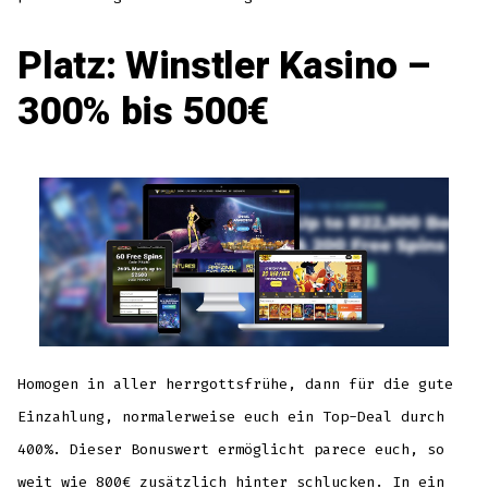
Platz: Winstler Kasino –
300% bis 500€
Homogen in aller herrgottsfrühe, dann für die gute
Einzahlung, normalerweise euch ein Top-Deal durch
400%. Dieser Bonuswert ermöglicht parece euch, so
weit wie 800€ zusätzlich hinter schlucken. In ein