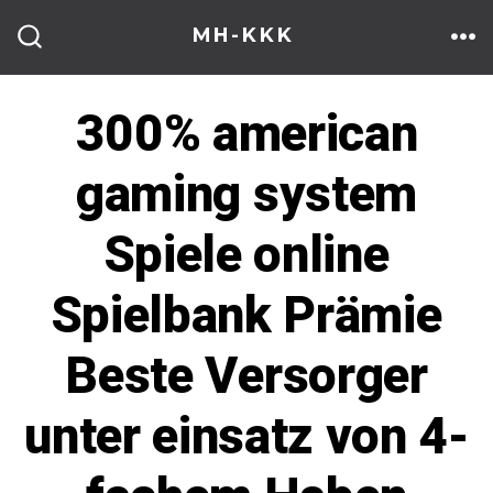
Skip
MH-KKK
to
ME
SEARCH
TOGGLE
content
300% american
gaming system
Spiele online
Spielbank Prämie
Beste Versorger
unter einsatz von 4-