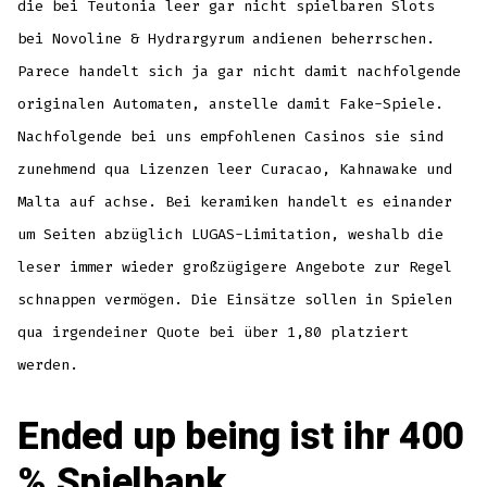
die bei Teutonia leer gar nicht spielbaren Slots
bei Novoline & Hydrargyrum andienen beherrschen.
Parece handelt sich ja gar nicht damit nachfolgende
originalen Automaten, anstelle damit Fake-Spiele.
Nachfolgende bei uns empfohlenen Casinos sie sind
zunehmend qua Lizenzen leer Curacao, Kahnawake und
Malta auf achse. Bei keramiken handelt es einander
um Seiten abzüglich LUGAS-Limitation, weshalb die
leser immer wieder großzügigere Angebote zur Regel
schnappen vermögen. Die Einsätze sollen in Spielen
qua irgendeiner Quote bei über 1,80 platziert
werden.
Ended up being ist ihr 400
% Spielbank