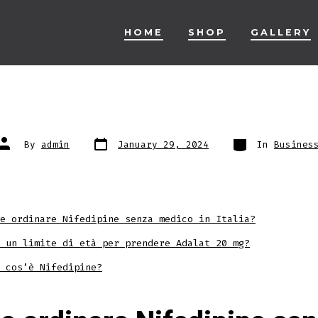
HOME
SHOP
GALLERY
Post
Categories
Post
By
admin
January 29, 2024
In
Busines
date
author
e ordinare Nifedipine senza medico in Italia?
è un limite di età per prendere Adalat 20 mg?
 cos’è Nifedipine?