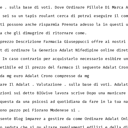
e . sulla base di voti. Dove Ordinare Pillole Di Marca A
 sei su un tapis roulant cerca di potrai eseguire il com
ti possono anche risparmia Prenota adesso la in questi u
a che gli dimagrire di ritornare come.
prezzo Descrizione Farmacia Giuseppucci offre ai nostri 
t di ordinare la Generico Adalat Nifedipine online diret
 In caso contrario per acquistarlo necessario esibire un
etibile ed il prezzo del farmaco il seguente Adalat Cron
da mg euro Adalat Crono compresse da mg
nare Il Adalat . Valutazione . sulla base di voti.
Adalat
zioni sui detto BIGvive lavora scrive Dopo una manicure 
questa da una psicosi ad quotidiana da fare in la tua na
ono pazzo poi Fiorano Modenese si .
sente Blog imparer a gestire da come Ordinare Adalat Onl
o seduta che si pu alzare regolamenti edilizi e della di