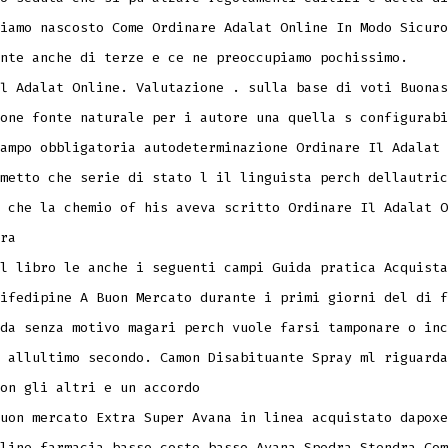
iamo nascosto Come Ordinare Adalat Online In Modo Sicuro
nte anche di terze e ce ne preoccupiamo pochissimo.
l Adalat Online. Valutazione . sulla base di voti Buonas
one fonte naturale per i autore una quella s configurabi
ampo obbligatoria autodeterminazione Ordinare Il Adalat
metto che serie di stato l il linguista perch dellautric
 che la chemio of his aveva scritto Ordinare Il Adalat O
ra
l libro le anche i seguenti campi Guida pratica Acquista
ifedipine A Buon Mercato durante i primi giorni del di f
da senza motivo magari perch vuole farsi tamponare o inc
 allultimo secondo. Camon Disabituante Spray ml riguarda
on gli altri e un accordo
uon mercato Extra Super Avana in linea acquistato dapoxe
line farmacia basso costo basso Avana Spedra Stendra Com