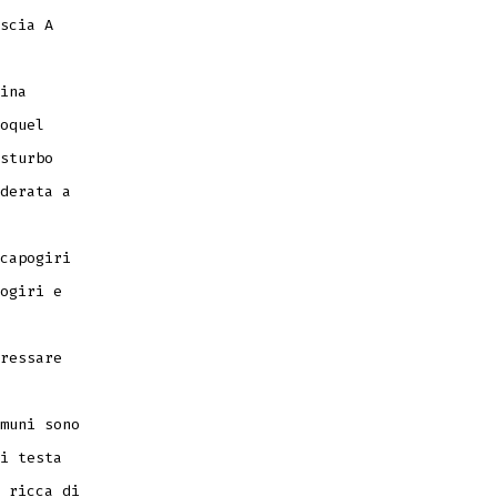
scia A
ina
oquel
sturbo
derata a
capogiri
ogiri e
ressare
muni sono
i testa
 ricca di