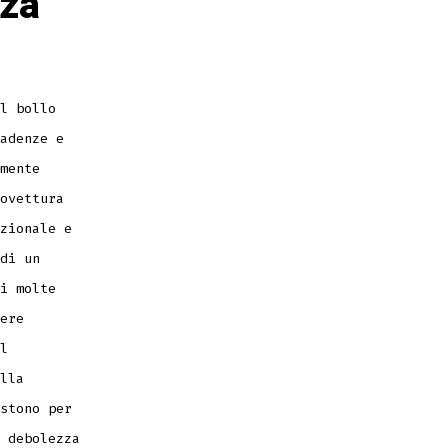
nza
l bollo
adenze e
mente
ovettura
zionale e
di un
i molte
ere
l
lla
stono per
 debolezza