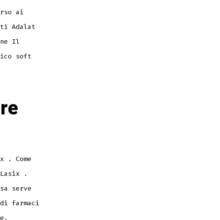
rso ai
ti Adalat
ne Il
ico soft
ere
x . Come
Lasix .
sa serve
di farmaci
e.