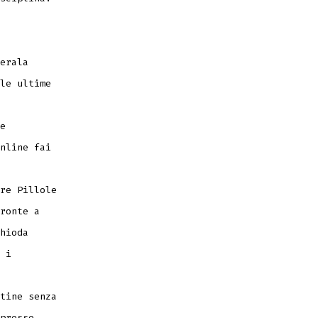
erala
le ultime
e
nline fai
re Pillole
ronte a
hioda
 i
tine senza
presse