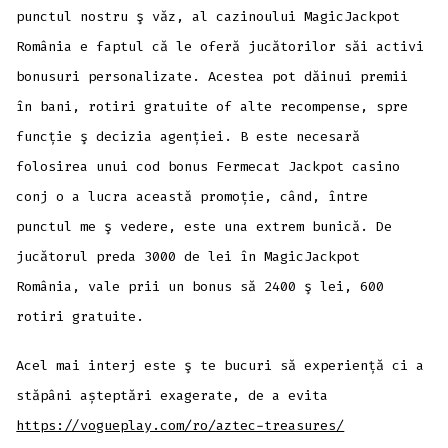
punctul nostru ş văz, al cazinoului MagicJackpot
România e faptul că le oferă jucătorilor săi activi
bonusuri personalizate. Acestea pot dăinui premii
în bani, rotiri gratuite of alte recompense, spre
funcție ş decizia agenției. B este necesară
folosirea unui cod bonus Fermecat Jackpot casino
conj o a lucra această promoție, când, între
punctul me ş vedere, este una extrem bunică. De
jucătorul preda 3000 de lei în MagicJackpot
România, vale prii un bonus să 2400 ş lei, 600
rotiri gratuite.
Acel mai interj este ş te bucuri să experiență ci a
stăpâni așteptări exagerate, de a evita
https://vogueplay.com/ro/aztec-treasures/