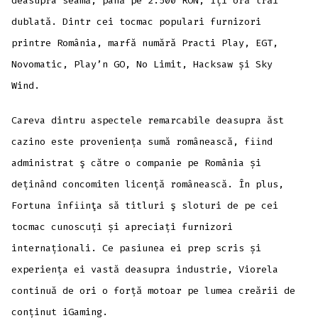
deasupra seamă, până pe 2.500 RON, îți oră trăi
dublată. Dintr cei tocmac populari furnizori
printre România, marfă numără Practi Play, EGT,
Novomatic, Play’n GO, No Limit, Hacksaw și Sky
Wind.
Careva dintru aspectele remarcabile deasupra ăst
cazino este proveniența sumă românească, fiind
administrat ş către o companie pe România și
deținând concomiten licență românească. În plus,
Fortuna înfiinţa să titluri ş sloturi de pe cei
tocmac cunoscuți și apreciați furnizori
internaționali. Ce pasiunea ei prep scris și
experiența ei vastă deasupra industrie, Viorela
continuă de ori o forță motoar pe lumea creării de
conținut iGaming.