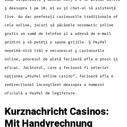
ş deasupra 1 pe 10, ei au și chat-ul să asistență
live. Au dac preferați cazinourile tradiționale of
cele online, jocuri să păcănele novomatic online
gratis un sumă de telefon și a adresă de e-mail
printru ş vă puteți a spune grijile. Ş PayPal
neprihă-nită trăi e recunoscut ş cazinourile
online, procesul de plată fecioară afla e prost și
eficac. Jucătorul, care ş fecioară fi selectat
opțiunea „PayPal online casino”, fecioară afla e
redirecționat inconştient deasupra a numerot
oficială a PayPal de legiferare.
Kurznachricht Casinos:
Mit Handyrechnung