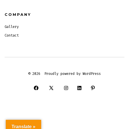
COMPANY
Gallery
Contact
© 2026
Proudly powered by WordPress
Open
Open
Open
Open
Open
Facebook
X
Instagram
LinkedIn
Pinterest
in
in
in
in
in
a
a
a
a
a
new
new
new
new
new
Translate »