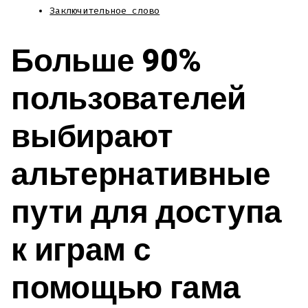
Заключительное слово
Больше 90%
пользователей
выбирают
альтернативные
пути для доступа
к играм с
помощью гама