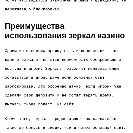
могут наслаждаться знакомыми играми и функциями, не
переживая о блокировках.
Преимущества
использования зеркал казино
Одним из основных преимуществ использования гама
казино зеркало является возможность беспрерывного
доступа к играм. Зеркала позволяют пользователям
оставаться в игре, даже если основной сайт
заблокирован. Это особенно важно, если игроки уже
сделали свои депозиты и не хотят терять время,
пытаясь снова попасть на сайт.
Кроме того, зеркала предоставляет пользователям
такие же бонусы и акции, как и через основной сайт.