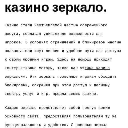
казино зеркало.
Казино стали неотъемлемой частью современного
досуга, создавая уникальные возможности для
игроков. В условиях ограничений и блокировок многие
пользователи ищут легкие и удобные пути для доступа
к своим любимым играм. Здесь на помощь приходят
альтернативные методы, такие как **
гама казино
зеркало
**. Эти зеркала позволяют игрокам обходить
блокировки, сохраняя при этом доступ к полному
спектру услуг и игр, предлагаемых казино.
Каждое зеркало представляет собой полную копию
основного сайта, предоставляя пользователям ту же
функциональность и удобство. С помощью зеркал