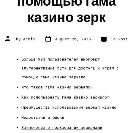
помощью гама
казино зерк
Post
Categories
Post
By
admin
August 20, 2025
In
Post
date
author
Больше 90% пользователей выбирают
альтернативные пути для доступа к играм с
помощью гама казино зеркало.
Что такое гама казино зеркало?
Как использовать гама казино зеркало?
Преимущества использования зеркал казино
Недостатки и риски
Заключение о пользовании зеркалами