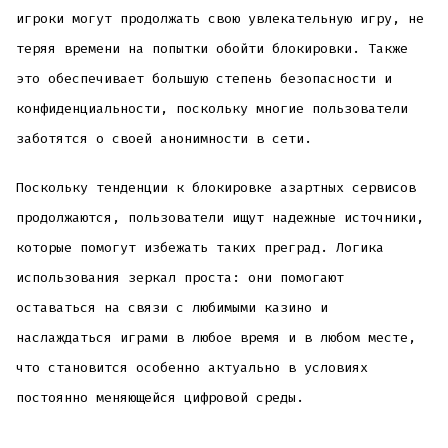
игроки могут продолжать свою увлекательную игру, не
теряя времени на попытки обойти блокировки. Также
это обеспечивает большую степень безопасности и
конфиденциальности, поскольку многие пользователи
заботятся о своей анонимности в сети.
Поскольку тенденции к блокировке азартных сервисов
продолжаются, пользователи ищут надежные источники,
которые помогут избежать таких преград. Логика
использования зеркал проста: они помогают
оставаться на связи с любимыми казино и
наслаждаться играми в любое время и в любом месте,
что становится особенно актуально в условиях
постоянно меняющейся цифровой среды.