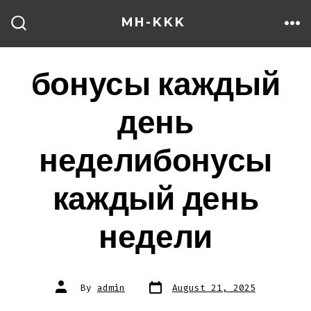
Skip
MH-KKK
to
ME
SEARCH
TOGGLE
content
бонусы каждый
день
неделибонусы
каждый день
недели
Post
Post
By
admin
August 21, 2025
date
author