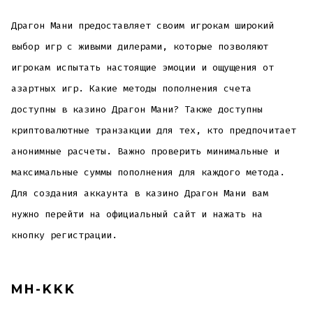
Драгон Мани предоставляет своим игрокам широкий
выбор игр с живыми дилерами, которые позволяют
игрокам испытать настоящие эмоции и ощущения от
азартных игр. Какие методы пополнения счета
доступны в казино Драгон Мани? Также доступны
криптовалютные транзакции для тех, кто предпочитает
анонимные расчеты. Важно проверить минимальные и
максимальные суммы пополнения для каждого метода.
Для создания аккаунта в казино Драгон Мани вам
нужно перейти на официальный сайт и нажать на
кнопку регистрации.
MH-KKK