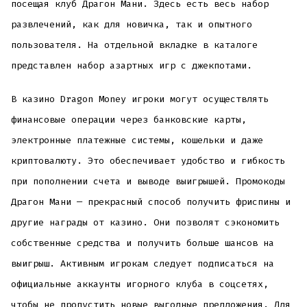
посещая клуб Драгон Мани. Здесь есть весь набор
развлечений, как для новичка, так и опытного
пользователя. На отдельной вкладке в каталоге
представлен набор азартных игр с джекпотами.
В казино Dragon Money игроки могут осуществлять
финансовые операции через банковские карты,
электронные платежные системы, кошельки и даже
криптовалюту. Это обеспечивает удобство и гибкость
при пополнении счета и выводе выигрышей. Промокоды
Драгон Мани — прекрасный способ получить фриспины и
другие награды от казино. Они позволят сэкономить
собственные средства и получить больше шансов на
выигрыш. Активным игрокам следует подписаться на
официальные аккаунты игорного клуба в соцсетях,
чтобы не пропустить новые выгодные предложения. Для