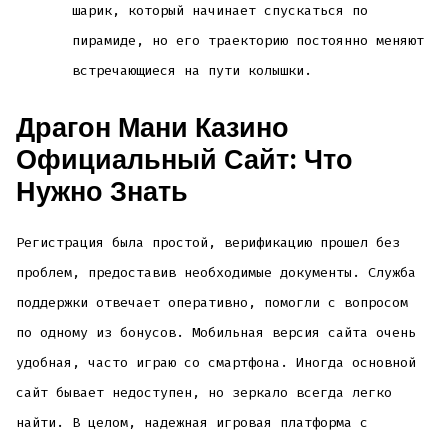
шарик, который начинает спускаться по
пирамиде, но его траекторию постоянно меняют
встречающиеся на пути колышки.
Драгон Мани Казино
Официальный Сайт: Что
Нужно Знать
Регистрация была простой, верификацию прошел без
проблем, предоставив необходимые документы. Служба
поддержки отвечает оперативно, помогли с вопросом
по одному из бонусов. Мобильная версия сайта очень
удобная, часто играю со смартфона. Иногда основной
сайт бывает недоступен, но зеркало всегда легко
найти. В целом, надежная игровая платформа с