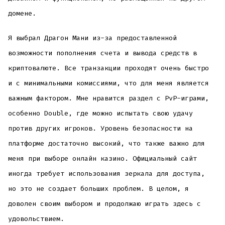
домене.
Я выбрал Драгон Мани из-за предоставленной
возможности пополнения счета и вывода средств в
криптовалюте. Все транзакции проходят очень быстро
и с минимальными комиссиями, что для меня является
важным фактором. Мне нравится раздел с PvP-играми,
особенно Double, где можно испытать свою удачу
против других игроков. Уровень безопасности на
платформе достаточно высокий, что также важно для
меня при выборе онлайн казино. Официальный сайт
иногда требует использования зеркала для доступа,
но это не создает больших проблем. В целом, я
доволен своим выбором и продолжаю играть здесь с
удовольствием.