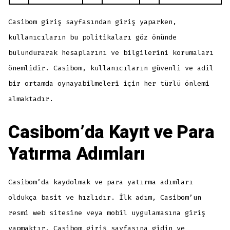
Casibom giriş sayfasından giriş yaparken,
kullanıcıların bu politikaları göz önünde
bulundurarak hesaplarını ve bilgilerini korumaları
önemlidir. Casibom, kullanıcıların güvenli ve adil
bir ortamda oynayabilmeleri için her türlü önlemi
almaktadır.
Casibom’da Kayıt ve Para
Yatırma Adımları
Casibom’da kaydolmak ve para yatırma adımları
oldukça basit ve hızlıdır. İlk adım, Casibom’un
resmi web sitesine veya mobil uygulamasına giriş
yapmaktır. Casibom giriş sayfasına gidin ve