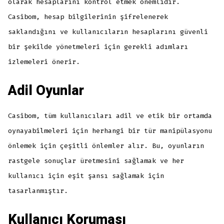
olarak hesaplarını kontrol etmek önemlidir.
Casibom, hesap bilgilerinin şifrelenerek
saklandığını ve kullanıcıların hesaplarını güvenli
bir şekilde yönetmeleri için gerekli adımları
izlemeleri önerir.
Adil Oyunlar
Casibom, tüm kullanıcıları adil ve etik bir ortamda
oynayabilmeleri için herhangi bir tür manipülasyonu
önlemek için çeşitli önlemler alır. Bu, oyunların
rastgele sonuçlar üretmesini sağlamak ve her
kullanıcı için eşit şansı sağlamak için
tasarlanmıştır.
Kullanıcı Koruması