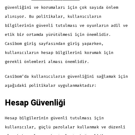
güvenliğini ve korumaları için çok sayıda önlem
alınıyor. Bu politikalar, kullanıcıların
bilgilerinin güvenli tutulması ve oyunların adil ve
etik bir ortamda yürütülmesi için önemlidir.
Casibom giriş sayfasından giriş yaparken,
kullanıcıların hesap bilgilerini korumak için
gerekli önlemleri alması önemlidir.
Casibom’da kullanıcıların güvenliğini sağlamak için
aşağıdaki politikalar uygulanmaktadır:
Hesap Güvenliği
Hesap bilgilerinin güvenli tutulması için
kullanıcılar, güçlü parolalar kullanmak ve düzenli