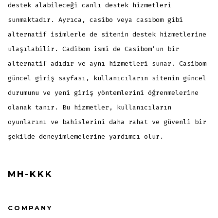
destek alabileceği canlı destek hizmetleri
sunmaktadır. Ayrıca, casibo veya casıbom gibi
alternatif isimlerle de sitenin destek hizmetlerine
ulaşılabilir. Cadibom ismi de Casibom’un bir
alternatif adıdır ve aynı hizmetleri sunar. Casibom
güncel giriş sayfası, kullanıcıların sitenin güncel
durumunu ve yeni giriş yöntemlerini öğrenmelerine
olanak tanır. Bu hizmetler, kullanıcıların
oyunlarını ve bahislerini daha rahat ve güvenli bir
şekilde deneyimlemelerine yardımcı olur.
MH-KKK
COMPANY