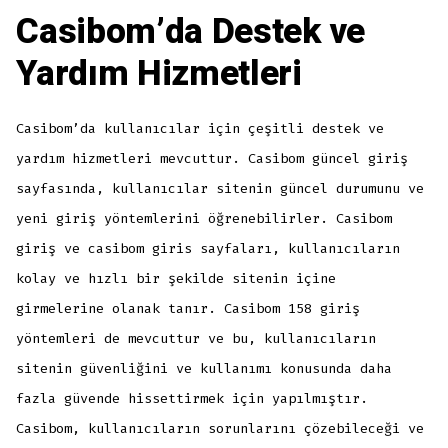
Casibom’da Destek ve
Yardım Hizmetleri
Casibom’da kullanıcılar için çeşitli destek ve
yardım hizmetleri mevcuttur. Casibom güncel giriş
sayfasında, kullanıcılar sitenin güncel durumunu ve
yeni giriş yöntemlerini öğrenebilirler. Casibom
giriş ve casibom giris sayfaları, kullanıcıların
kolay ve hızlı bir şekilde sitenin içine
girmelerine olanak tanır. Casibom 158 giriş
yöntemleri de mevcuttur ve bu, kullanıcıların
sitenin güvenliğini ve kullanımı konusunda daha
fazla güvende hissettirmek için yapılmıştır.
Casibom, kullanıcıların sorunlarını çözebileceği ve