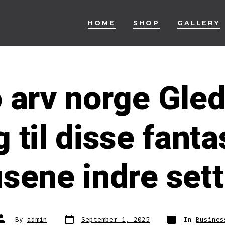
HOME
SHOP
GALLERY
 arv norge Gled
g til disse fant
sene indre sett
Post
Categories
Post
By
admin
September 1, 2025
In
Busines
date
author