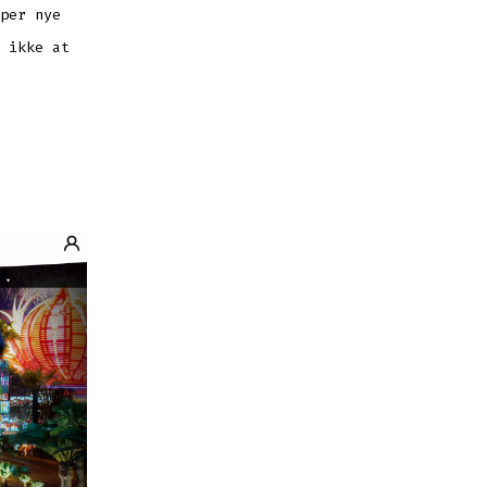
per nye
 ikke at