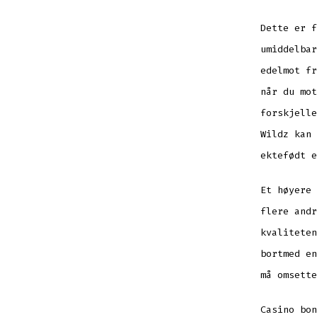
Dette er f
umiddelbar
edelmot fr
når du mot
forskjelle
Wildz kan 
ektefødt e
Et høyere 
flere and
kvaliteten
bortmed en
må omsette
Casino bon