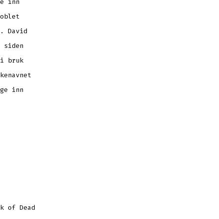
e inn
oblet
. David
 siden
i bruk
kenavnet
ge inn
k of Dead