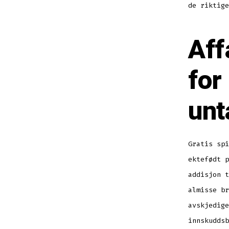
de riktige
Aff
for
un
Gratis spi
ektefødt p
addisjon t
almisse br
avskjedige
innskuddsb