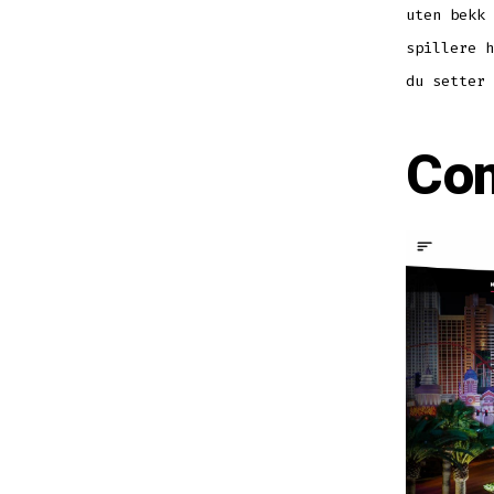
uten bekk 
spillere h
du setter 
Com