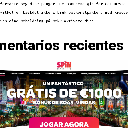
formaste seg dine penger. De bonusene gis for det meste 
vilket en brøkdel ikke i bruk velkomstpakken, med krever
inn dine beholdning på bekk aktivere diss.
entarios recientes