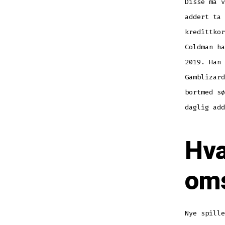
Disse må v
addert ta 
kredittkor
Coldman ha
2019. Han 
Gamblizard
bortmed s
daglig add
Hva
oms
Nye spille