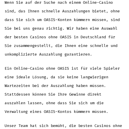
Wenn Sie auf der Suche nach einem Online-Casino
sind, das Ihnen schnelle Auszahlungen bietet, ohne
dass Sie sich um OASIS-Konten kümmern müssen, sind
Sie bei uns genau richtig. Wir haben eine Auswahl
der besten Casinos ohne OASIS in Deutschland für
Sie zusammengestellt, die Ihnen eine schnelle und
unkomplizierte Auszahlung garantieren.
Ein Online-Casino ohne OASIS ist für viele Spieler
eine ideale Lösung, da sie keine langwierigen
Wartezeiten bei der Auszahlung haben müssen.
Stattdessen können Sie Ihre Gewinne direkt
auszahlen lassen, ohne dass Sie sich um die
Verwaltung eines OASIS-Kontos kümmern müssen.
Unser Team hat sich bemüht, die besten Casinos ohne