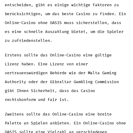
entscheiden, gibt es einige wichtige Faktoren zu
berücksichtigen, um das beste Casino zu finden. Ein
Online-Casino ohne OASIS muss sicherstellen, dass
es eine schnelle Auszahlung bietet, um die Spieler
zu zufriedenstellen.
Erstens sollte das Online-Casino eine gültige
Lizenz haben. Eine Lizenz von einer
vertrauenswürdigen Behörde wie der Malta Gaming
Authority oder der Gibraltar Gambling Commission
gibt Ihnen Sicherheit, dass das Casino
rechtskonform und fair ist.
Zweitens sollte das Online-Casino eine breite
Palette an Spielen anbieten. Ein Online-Casino ohne
OASIS sollte eine Vielzahl an verschiedenen