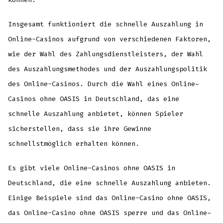
Insgesamt funktioniert die schnelle Auszahlung in
Online-Casinos aufgrund von verschiedenen Faktoren,
wie der Wahl des Zahlungsdienstleisters, der Wahl
des Auszahlungsmethodes und der Auszahlungspolitik
des Online-Casinos. Durch die Wahl eines Online-
Casinos ohne OASIS in Deutschland, das eine
schnelle Auszahlung anbietet, können Spieler
sicherstellen, dass sie ihre Gewinne
schnellstmöglich erhalten können.
Es gibt viele Online-Casinos ohne OASIS in
Deutschland, die eine schnelle Auszahlung anbieten.
Einige Beispiele sind das Online-Casino ohne OASIS,
das Online-Casino ohne OASIS sperre und das Online-