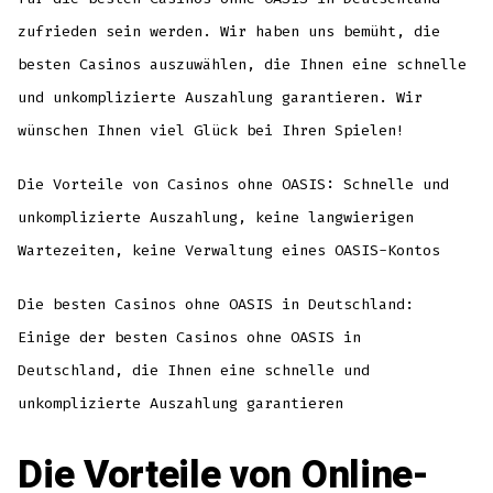
zufrieden sein werden. Wir haben uns bemüht, die
besten Casinos auszuwählen, die Ihnen eine schnelle
und unkomplizierte Auszahlung garantieren. Wir
wünschen Ihnen viel Glück bei Ihren Spielen!
Die Vorteile von Casinos ohne OASIS: Schnelle und
unkomplizierte Auszahlung, keine langwierigen
Wartezeiten, keine Verwaltung eines OASIS-Kontos
Die besten Casinos ohne OASIS in Deutschland:
Einige der besten Casinos ohne OASIS in
Deutschland, die Ihnen eine schnelle und
unkomplizierte Auszahlung garantieren
Die Vorteile von Online-