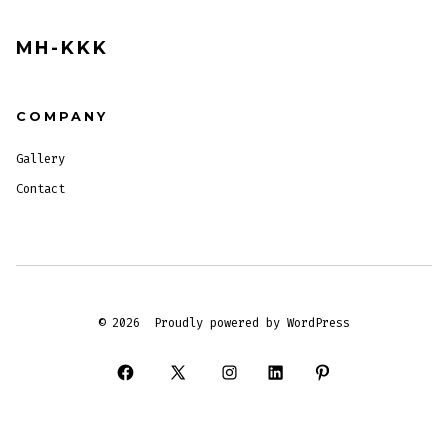
MH-KKK
COMPANY
Gallery
Contact
© 2026
Proudly powered by WordPress
Open
Open
Open
Open
Open
Facebook
X
Instagram
LinkedIn
Pinterest
in
in
in
in
in