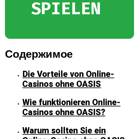
SPIELEN
Содержимое
Die Vorteile von Online-
Casinos ohne OASIS
Wie funktionieren Online-
Casinos ohne OASIS?
Warum sollten Sie ein