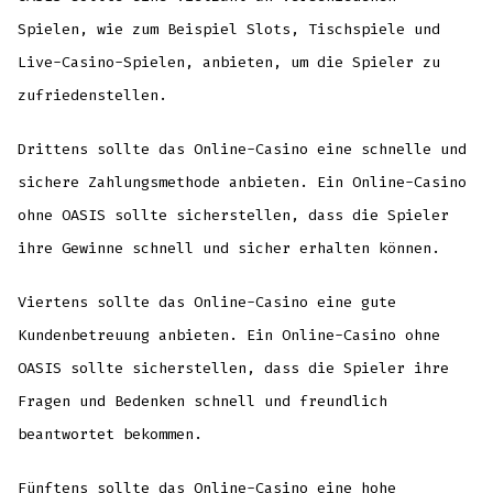
Spielen, wie zum Beispiel Slots, Tischspiele und
Live-Casino-Spielen, anbieten, um die Spieler zu
zufriedenstellen.
Drittens sollte das Online-Casino eine schnelle und
sichere Zahlungsmethode anbieten. Ein Online-Casino
ohne OASIS sollte sicherstellen, dass die Spieler
ihre Gewinne schnell und sicher erhalten können.
Viertens sollte das Online-Casino eine gute
Kundenbetreuung anbieten. Ein Online-Casino ohne
OASIS sollte sicherstellen, dass die Spieler ihre
Fragen und Bedenken schnell und freundlich
beantwortet bekommen.
Fünftens sollte das Online-Casino eine hohe