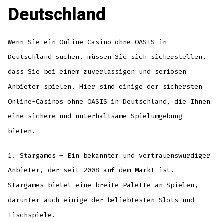
Deutschland
Wenn Sie ein Online-Casino ohne OASIS in
Deutschland suchen, müssen Sie sich sicherstellen,
dass Sie bei einem zuverlässigen und seriösen
Anbieter spielen. Hier sind einige der sichersten
Online-Casinos ohne OASIS in Deutschland, die Ihnen
eine sichere und unterhaltsame Spielumgebung
bieten.
1. Stargames – Ein bekannter und vertrauenswürdiger
Anbieter, der seit 2008 auf dem Markt ist.
Stargames bietet eine breite Palette an Spielen,
darunter auch einige der beliebtesten Slots und
Tischspiele.