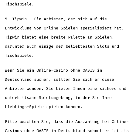
Tischspiele.
5. Tipwin – Ein Anbieter, der sich auf die
Entwicklung von Online-Spielen spezialisiert hat.
Tipwin bietet eine breite Palette an Spielen,
darunter auch einige der beliebtesten Slots und
Tischspiele.
Wenn Sie ein Online-Casino ohne OASIS in
Deutschland suchen, sollten Sie sich an diese
Anbieter wenden. Sie bieten Ihnen eine sichere und
unterhaltsame Spielumgebung, in der Sie Ihre
Lieblings-Spiele spielen können.
Bitte beachten Sie, dass die Auszahlung bei Online-
Casinos ohne OASIS in Deutschland schneller ist als