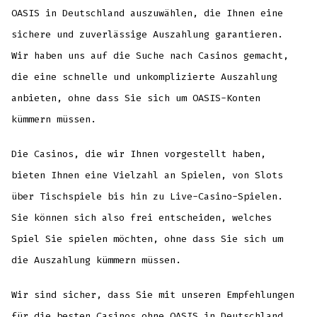
OASIS in Deutschland auszuwählen, die Ihnen eine
sichere und zuverlässige Auszahlung garantieren.
Wir haben uns auf die Suche nach Casinos gemacht,
die eine schnelle und unkomplizierte Auszahlung
anbieten, ohne dass Sie sich um OASIS-Konten
kümmern müssen.
Die Casinos, die wir Ihnen vorgestellt haben,
bieten Ihnen eine Vielzahl an Spielen, von Slots
über Tischspiele bis hin zu Live-Casino-Spielen.
Sie können sich also frei entscheiden, welches
Spiel Sie spielen möchten, ohne dass Sie sich um
die Auszahlung kümmern müssen.
Wir sind sicher, dass Sie mit unseren Empfehlungen
für die besten Casinos ohne OASIS in Deutschland