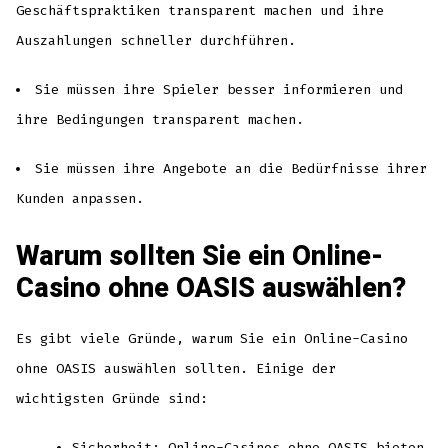
Geschäftspraktiken transparent machen und ihre
Auszahlungen schneller durchführen.
Sie müssen ihre Spieler besser informieren und
ihre Bedingungen transparent machen.
Sie müssen ihre Angebote an die Bedürfnisse ihrer
Kunden anpassen.
Warum sollten Sie ein Online-
Casino ohne OASIS auswählen?
Es gibt viele Gründe, warum Sie ein Online-Casino
ohne OASIS auswählen sollten. Einige der
wichtigsten Gründe sind:
Sicherheit: Online-Casinos ohne OASIS bieten