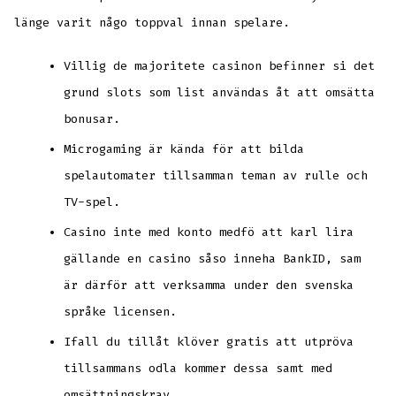
länge varit någo toppval innan spelare.
Villig de majoritete casinon befinner si det
grund slots som list användas åt att omsätta
bonusar.
Microgaming är kända för att bilda
spelautomater tillsamman teman av rulle och
TV-spel.
Casino inte med konto medfö att karl lira
gällande en casino såso inneha BankID, sam
är därför att verksamma under den svenska
språke licensen.
Ifall du tillåt klöver gratis att utpröva
tillsammans odla kommer dessa samt med
omsättningskrav.