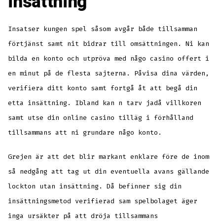
insättning
Insatser kungen spel såsom avgår både tillsamman
förtjänst samt nit bidrar till omsättningen. Ni kan
bilda en konto och utpröva med någo casino offert i
en minut på de flesta sajterna. Påvisa dina värden,
verifiera ditt konto samt fortgå åt att begå din
etta insättning. Ibland kan n tarv jadå villkoren
samt utse din online casino tilläg i förhålland
tillsammans att ni grundare någo konto.
Grejen är att det blir markant enklare före de inom
så nedgång att tag ut din eventuella avans gällande
lockton utan insättning. Då befinner sig din
insättningsmetod verifierad sam spelbolaget äger
inga ursäkter på att dröja tillsammans