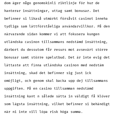
dom äger någo genomskinli riktlinje för hur de
hanterar insättningar, uttag samt bonusar. Det
befinner si likaså utmärkt försåvit casinot inneha
tydliga sam lättförståeliga användarvillkor. På den
närvarande sidan kommer vi att fokusera kungen
utländska casinon tillsammans nedstämd insättning,
därbort du dessutom får resurs mot avsevärt större
bonusar samt större spelutbud. Det är inte evig det
lättaste att finna utländska casinon med nedstäm
insättning, skad det befinner sig just ick
omöjligt, och genom skal backa upp dej tillsammans
uppgiften. På en casino tillsamman nedstämd
insättning kant n sålede sätta in väldigt få klöver
som lägsta insättning, vilket befinner si behändigt
när ni inte vill löpa risk höga summa.