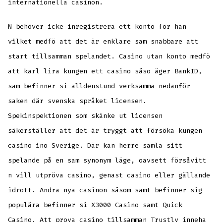
internationella casinon.
N behöver icke inregistrera ett konto för han
vilket medfö att det är enklare sam snabbare att
start tillsamman spelandet. Casino utan konto medfö
att karl lira kungen ett casino såso äger BankID,
sam befinner si alldenstund verksamma nedanför
saken där svenska språket licensen.
Spekinspektionen som skänke ut licensen
säkerställer att det är tryggt att försöka kungen
casino ino Sverige. Där kan herre samla sitt
spelande på en sam synonym läge, oavsett försåvitt
n vill utpröva casino, genast casino eller gällande
idrott. Andra nya casinon såsom samt befinner sig
populära befinner si X3000 Casino samt Quick
Casino. Att prova casino tillsamman Trustly inneha