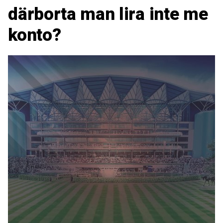
därborta man lira inte me
konto?