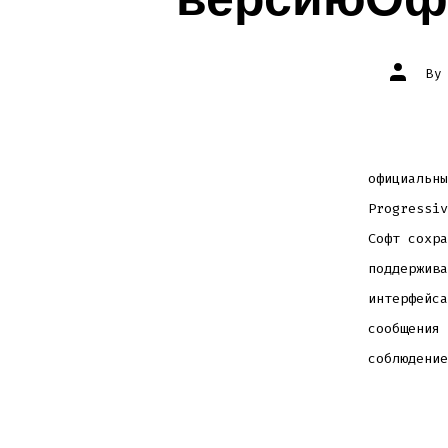
Post
B
author
официальны
Progressiv
Софт сохра
поддержива
интерфейса
сообщения 
соблюдение