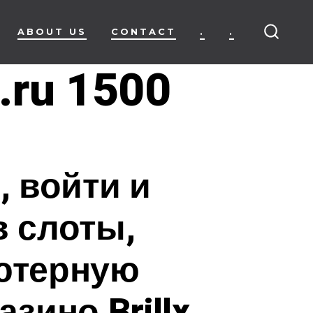
ABOUT US
CONTACT
.
.
SEARC
TOGG
.ru 1500
 войти и
в слоты,
ьютерную
ино Brillx