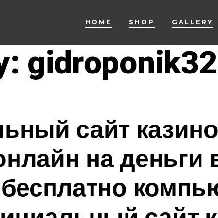
HOME
SHOP
GALLERY
y:
gidroponik32
ьный сайт казино,
онлайн на деньги 
 бесплатно комп
циальный сайт каз