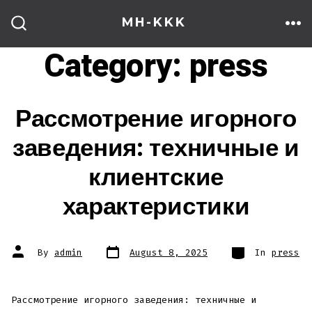
Skip
MH-KKK
to
ME
SEARCH
TOGGLE
Category:
press
content
Рассмотрение игорного
заведения: техничные и
клиентские
характеристики
Post
Categories
Post
By
admin
August 8, 2025
In
press
date
author
Рассмотрение игорного заведения: техничные и