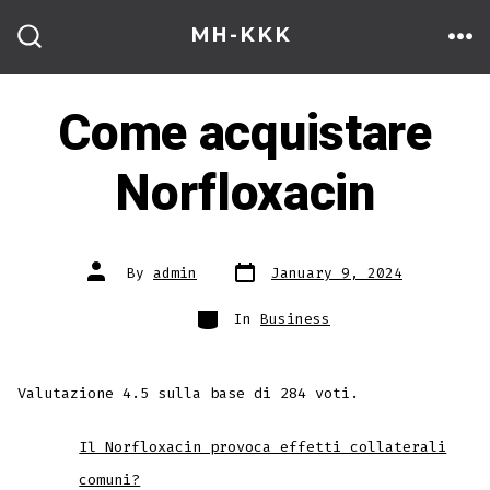
Skip
MH-KKK
to
ME
SEARCH
TOGGLE
content
Come acquistare
Norfloxacin
Post
Post
By
admin
January 9, 2024
date
author
Categories
In
Business
Valutazione
4.5
sulla base di
284
voti.
Il Norfloxacin provoca effetti collaterali
comuni?