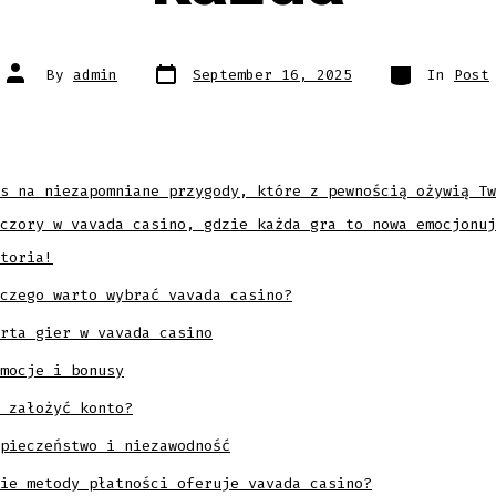
Post
Categories
Post
By
admin
September 16, 2025
In
Post
date
author
s na niezapomniane przygody, które z pewnością ożywią Tw
czory w vavada casino, gdzie każda gra to nowa emocjonuj
toria!
czego warto wybrać vavada casino?
rta gier w vavada casino
mocje i bonusy
 założyć konto?
pieczeństwo i niezawodność
ie metody płatności oferuje vavada casino?