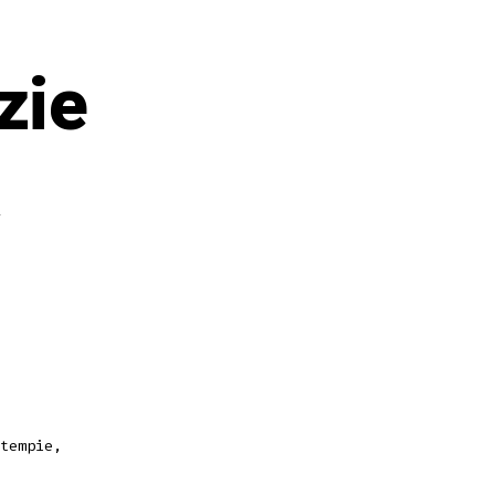
zie
a
tempie,