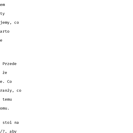
em
ty
jemy, co
arto
e
 Przede
 że
e. Co
ranży, co
 temu
omu.
 stoi na
/7, aby