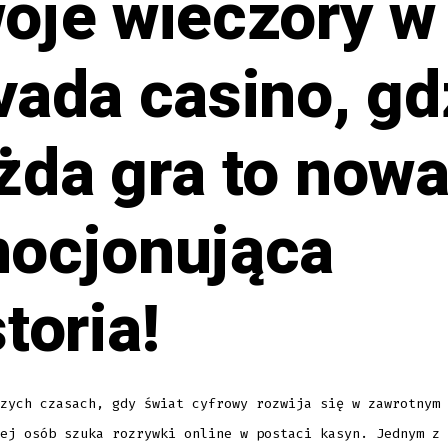
oje wieczory w
vada casino, gd
żda gra to now
ocjonująca
storia!
zych czasach, gdy świat cyfrowy rozwija się w zawrotnym 
ej osób szuka rozrywki online w postaci kasyn. Jednym z