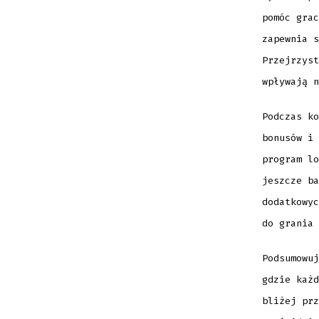
pomóc grac
zapewnia s
Przejrzyst
wpływają n
Podczas k
bonusów i 
program lo
jeszcze ba
dodatkowyc
do grania 
Podsumowuj
gdzie każd
bliżej prz