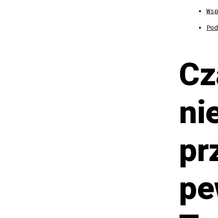
Wsp
Pod
Cz
ni
pr
pe