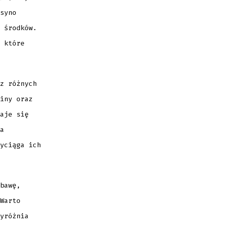
syno
 środków.
 które
z różnych
iny oraz
aje się
a
yciąga ich
bawę,
Warto
yróżnia