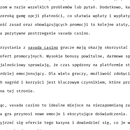
zom w razie wszelkich problemów lub pytań. Dodatkowo, ka
zeroką gamę opcji płatności, co ułatwia wpłaty i wypłaty
ość zasad oraz obowiązujących promocji to kolejne atuty,
a pozytywne postrzeganie vavada casino.
orzystania z
vavada casino
gracze mają okazję skorzystać 
ofert promocyjnych. Wysokie bonusy powitalne, darmowe sp
jalnościowy sprawiają, że czas spędzony na platformie st
rdziej emocjonujący. Dla wielu graczy, możliwość zdobyci
h nagród i korzyści jest kluczowym czynnikiem, które prz
na tej stronie.
ąc, vavada casino to idealne miejsce na niezapomnianą za
a gra przynosi nowe emocje i ekscytujące doświadczenia. 
yjrzeć się ofercie tego kasyna i dowiedzieć się, co je w