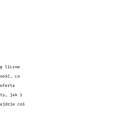
ę liczne
ność, co
oferta
ty, jak i
ajdzie coś