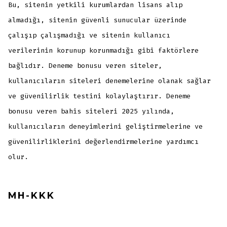
Bu, sitenin yetkili kurumlardan lisans alıp
almadığı, sitenin güvenli sunucular üzerinde
çalışıp çalışmadığı ve sitenin kullanıcı
verilerinin korunup korunmadığı gibi faktörlere
bağlıdır. Deneme bonusu veren siteler,
kullanıcıların siteleri denemelerine olanak sağlar
ve güvenilirlik testini kolaylaştırır. Deneme
bonusu veren bahis siteleri 2025 yılında,
kullanıcıların deneyimlerini geliştirmelerine ve
güvenilirliklerini değerlendirmelerine yardımcı
olur.
MH-KKK