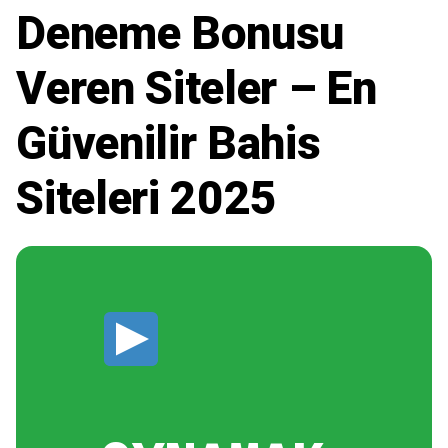
Deneme Bonusu
Veren Siteler – En
Güvenilir Bahis
Siteleri 2025