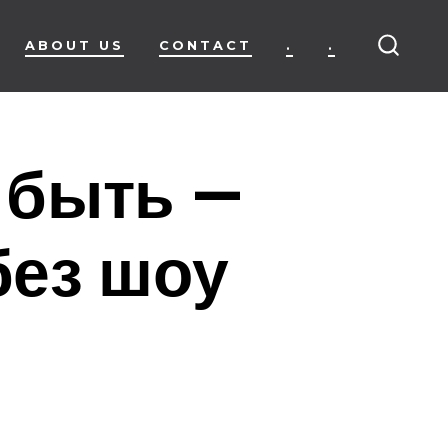
ABOUT US
CONTACT
.
.
SEARC
TOGG
 быть —
без шоу