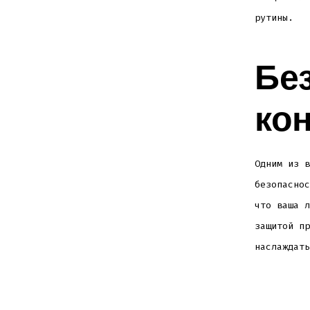
рутины.
Бе
ко
Одним из в
безопаснос
что ваша л
защитой пр
наслаждать