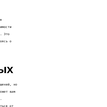
я
имости
. Это
оясь о
ых
шений, но
ожет вам
.
ться от