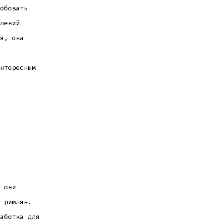
обовать
лений
я, она
нтересным
 они
 римлян.
аботка для