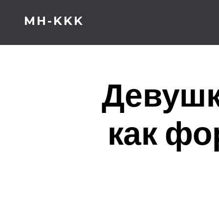
Skip
MH-KKK
to
content
Девушк
как фо