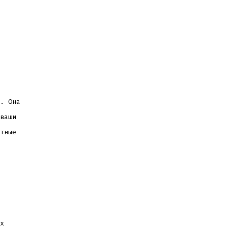
. Она
ваши
тные
х