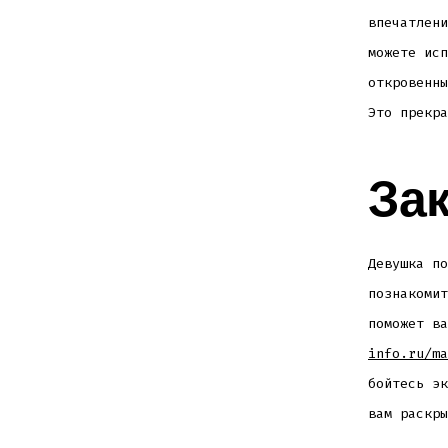
впечатлени
можете исп
откровенны
Это прекра
За
Девушка по
познакомит
поможет в
info.ru/ma
бойтесь эк
вам раскры