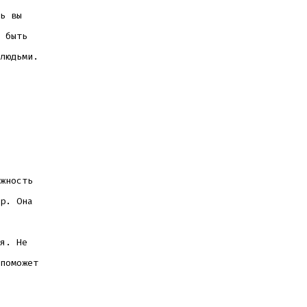
ь вы
 быть
людьми.
жность
р. Она
я. Не
поможет