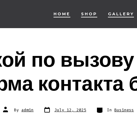
HOME
SHOP
GALLERY
ой по вызову
рма контакта 
Post
Categories
Post
By
admin
July 12, 2025
In
Business
date
author