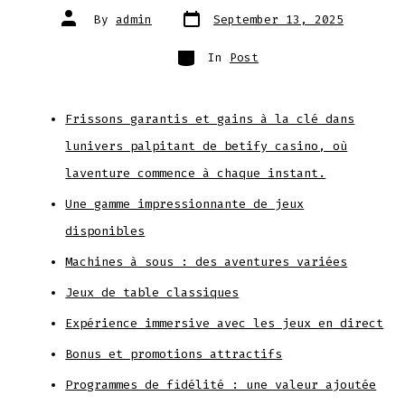
Post
Post
By
admin
September 13, 2025
date
author
Categories
In
Post
Frissons garantis et gains à la clé dans
lunivers palpitant de betify casino, où
laventure commence à chaque instant.
Une gamme impressionnante de jeux
disponibles
Machines à sous : des aventures variées
Jeux de table classiques
Expérience immersive avec les jeux en direct
Bonus et promotions attractifs
Programmes de fidélité : une valeur ajoutée