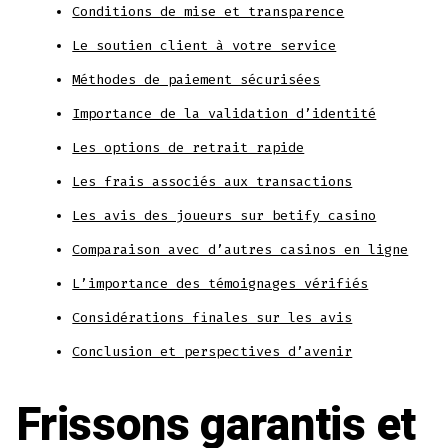
Conditions de mise et transparence
Le soutien client à votre service
Méthodes de paiement sécurisées
Importance de la validation d’identité
Les options de retrait rapide
Les frais associés aux transactions
Les avis des joueurs sur betify casino
Comparaison avec d’autres casinos en ligne
L’importance des témoignages vérifiés
Considérations finales sur les avis
Conclusion et perspectives d’avenir
Frissons garantis et