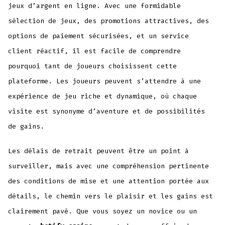
jeux d’argent en ligne. Avec une formidable
sélection de jeux, des promotions attractives, des
options de paiement sécurisées, et un service
client réactif, il est facile de comprendre
pourquoi tant de joueurs choisissent cette
plateforme. Les joueurs peuvent s’attendre à une
expérience de jeu riche et dynamique, où chaque
visite est synonyme d’aventure et de possibilités
de gains.
Les délais de retrait peuvent être un point à
surveiller, mais avec une compréhension pertinente
des conditions de mise et une attention portée aux
détails, le chemin vers le plaisir et les gains est
clairement pavé. Que vous soyez un novice ou un