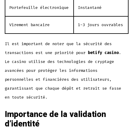
Portefeuille électronique
Instantané
Virement bancaire
1-3 jours ouvrables
Il est important de noter que la sécurité des
transactions est une priorité pour
betify casino
.
Le casino utilise des technologies de cryptage
avancées pour protéger les informations
personnelles et financières des utilisateurs,
garantissant que chaque dépôt et retrait se fasse
en toute sécurité.
Importance de la validation
d’identité