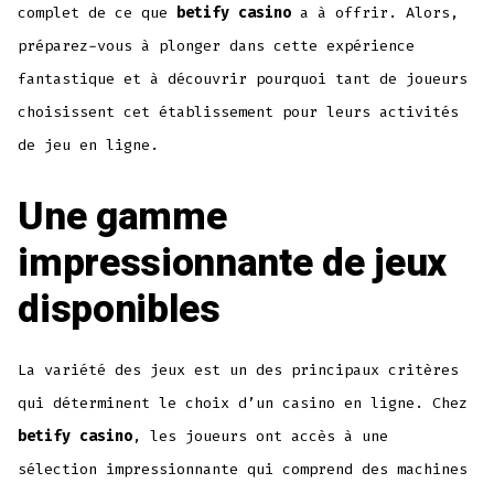
complet de ce que
betify casino
a à offrir. Alors,
préparez-vous à plonger dans cette expérience
fantastique et à découvrir pourquoi tant de joueurs
choisissent cet établissement pour leurs activités
de jeu en ligne.
Une gamme
impressionnante de jeux
disponibles
La variété des jeux est un des principaux critères
qui déterminent le choix d’un casino en ligne. Chez
betify casino
, les joueurs ont accès à une
sélection impressionnante qui comprend des machines