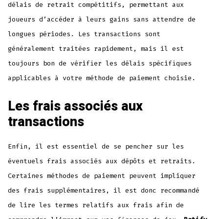
délais de retrait compétitifs, permettant aux
joueurs d’accéder à leurs gains sans attendre de
longues périodes. Les transactions sont
généralement traitées rapidement, mais il est
toujours bon de vérifier les délais spécifiques
applicables à votre méthode de paiement choisie.
Les frais associés aux
transactions
Enfin, il est essentiel de se pencher sur les
éventuels frais associés aux dépôts et retraits.
Certaines méthodes de paiement peuvent impliquer
des frais supplémentaires, il est donc recommandé
de lire les termes relatifs aux frais afin de