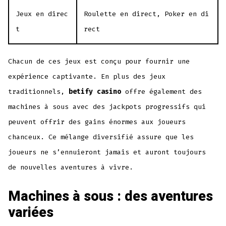
Jeux en direc
Roulette en direct, Poker en di
t
rect
Chacun de ces jeux est conçu pour fournir une
expérience captivante. En plus des jeux
traditionnels,
betify casino
offre également des
machines à sous avec des jackpots progressifs qui
peuvent offrir des gains énormes aux joueurs
chanceux. Ce mélange diversifié assure que les
joueurs ne s’ennuieront jamais et auront toujours
de nouvelles aventures à vivre.
Machines à sous : des aventures
variées