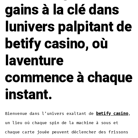
gains à la clé dans
lunivers palpitant de
betify casino, où
laventure
commence à chaque
instant.
Bienvenue dans l’univers exaltant de
betify casino
,
un lieu où chaque spin de la machine à sous et
chaque carte jouée peuvent déclencher des frissons