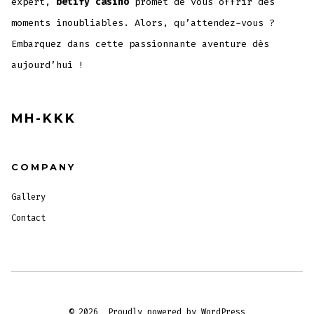
expert,
betify casino
promet de vous offrir des
moments inoubliables. Alors, qu’attendez-vous ?
Embarquez dans cette passionnante aventure dès
aujourd’hui !
MH-KKK
COMPANY
Gallery
Contact
© 2026
Proudly powered by WordPress