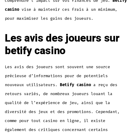
comprendre l’impact sur vos finances de jeu.
Betify
casino
vise à maintenir ces frais à un minimum,
pour maximiser les gains des joueurs.
Les avis des joueurs sur
betify casino
Les avis des joueurs sont souvent une source
précieuse d’informations pour de potentiels
nouveaux utilisateurs.
Betify casino
a reçu des
retours variés, de nombreux joueurs louant la
qualité de l’expérience de jeu, ainsi que la
diversité des jeux et des promotions. Cependant,
comme pour tout casino en ligne, il existe
également des critiques concernant certains