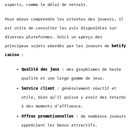
aspects, comme le délai de retrait.
Pour mieux comprendre les attentes des joueurs, il
est utile de consulter les avis disponibles sur
diverses plateformes. Voici un aperçu des
principaux sujets abordés par les joueurs de
betify
casino
:
Qualité des jeux
: des graphismes de haute
qualité et une large gamme de jeux.
Service client
: généralement réactif et
utile, bien qu’il puisse y avoir des retards
à des moments d’affluence.
Offres promotionnelles
: de nombreux joueurs
apprécient les bonus attractifs.