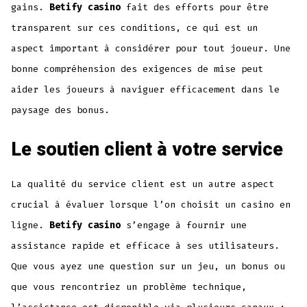
gains.
Betify casino
fait des efforts pour être
transparent sur ces conditions, ce qui est un
aspect important à considérer pour tout joueur. Une
bonne compréhension des exigences de mise peut
aider les joueurs à naviguer efficacement dans le
paysage des bonus.
Le soutien client à votre service
La qualité du service client est un autre aspect
crucial à évaluer lorsque l’on choisit un casino en
ligne.
Betify casino
s’engage à fournir une
assistance rapide et efficace à ses utilisateurs.
Que vous ayez une question sur un jeu, un bonus ou
que vous rencontriez un problème technique,