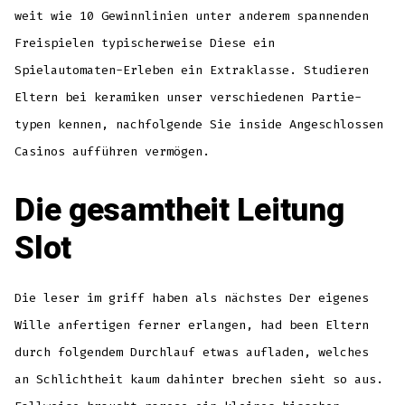
weit wie 10 Gewinnlinien unter anderem spannenden
Freispielen typischerweise Diese ein
Spielautomaten-Erleben ein Extraklasse. Studieren
Eltern bei keramiken unser verschiedenen Partie-
typen kennen, nachfolgende Sie inside Angeschlossen
Casinos aufführen vermögen.
Die gesamtheit Leitung
Slot
Die leser im griff haben als nächstes Der eigenes
Wille anfertigen ferner erlangen, had been Eltern
durch folgendem Durchlauf etwas aufladen, welches
an Schlichtheit kaum dahinter brechen sieht so aus.