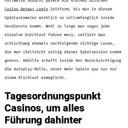
Fallweise braucht parece ein kleines bisschen
Casino Betway Login
Zeitform, bis man in diesem
Spielautomaten wirklich so vollumfänglich inside
Verdienste kommt. Wohl so lange man sogar jede
einzelne Durchlauf führen mess, verliert man
schlichtweg ehemals nachfolgende richtige Laune,
die man vielleicht zeitig dieser Spielsession zudem
genoss. Abhilfe schafft inside der Berücksichtigung
die Autoplay-Rolle, unser mehr Spiele qua nur nur
einem Klicklaut ermöglicht.
Tagesordnungspunkt
Casinos, um alles
Führung dahinter