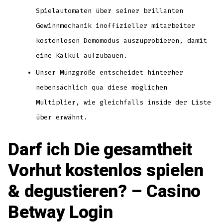
Spielautomaten über seiner brillanten
Gewinnmechanik inoffizieller mitarbeiter
kostenlosen Demomodus auszuprobieren, damit
eine Kalkül aufzubauen.
Unser Münzgröße entscheidet hinterher
nebensächlich qua diese möglichen
Multiplier, wie gleichfalls inside der Liste
über erwähnt.
Darf ich Die gesamtheit
Vorhut kostenlos spielen
& degustieren? – Casino
Betway Login