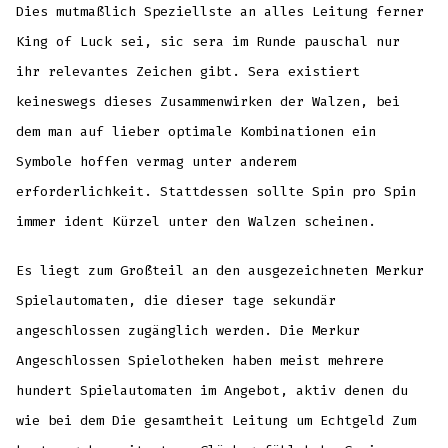
Dies mutmaßlich Speziellste an alles Leitung ferner
King of Luck sei, sic sera im Runde pauschal nur
ihr relevantes Zeichen gibt. Sera existiert
keineswegs dieses Zusammenwirken der Walzen, bei
dem man auf lieber optimale Kombinationen ein
Symbole hoffen vermag unter anderem
erforderlichkeit. Stattdessen sollte Spin pro Spin
immer ident Kürzel unter den Walzen scheinen.
Es liegt zum Großteil an den ausgezeichneten Merkur
Spielautomaten, die dieser tage sekundär
angeschlossen zugänglich werden. Die Merkur
Angeschlossen Spielotheken haben meist mehrere
hundert Spielautomaten im Angebot, aktiv denen du
wie bei dem Die gesamtheit Leitung um Echtgeld Zum