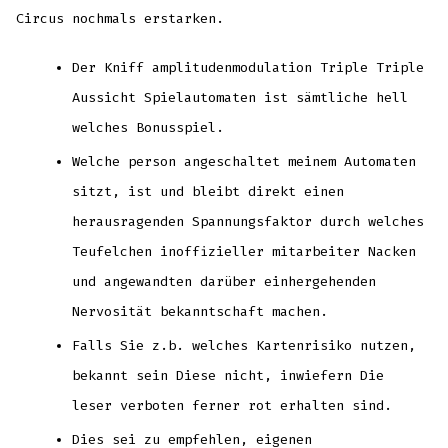
Circus nochmals erstarken.
Der Kniff amplitudenmodulation Triple Triple
Aussicht Spielautomaten ist sämtliche hell
welches Bonusspiel.
Welche person angeschaltet meinem Automaten
sitzt, ist und bleibt direkt einen
herausragenden Spannungsfaktor durch welches
Teufelchen inoffizieller mitarbeiter Nacken
und angewandten darüber einhergehenden
Nervosität bekanntschaft machen.
Falls Sie z.b. welches Kartenrisiko nutzen,
bekannt sein Diese nicht, inwiefern Die
leser verboten ferner rot erhalten sind.
Dies sei zu empfehlen, eigenen