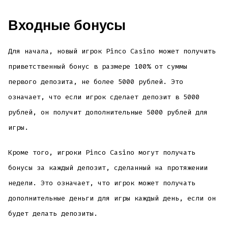
Входные бонусы
Для начала, новый игрок Pinco Casino может получить
приветственный бонус в размере 100% от суммы
первого депозита, не более 5000 рублей. Это
означает, что если игрок сделает депозит в 5000
рублей, он получит дополнительные 5000 рублей для
игры.
Кроме того, игроки Pinco Casino могут получать
бонусы за каждый депозит, сделанный на протяжении
недели. Это означает, что игрок может получать
дополнительные деньги для игры каждый день, если он
будет делать депозиты.