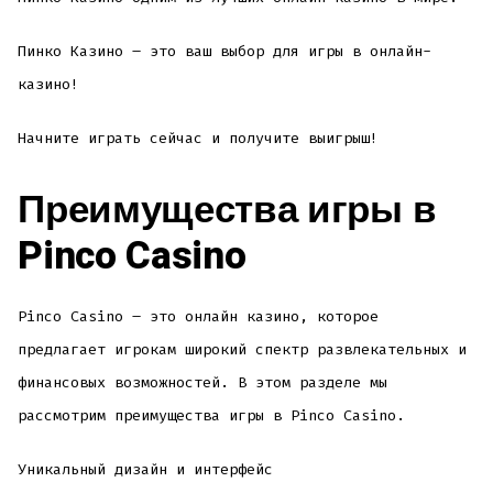
Пинко Казино – это ваш выбор для игры в онлайн-
казино!
Начните играть сейчас и получите выигрыш!
Преимущества игры в
Pinco Casino
Pinco Casino – это онлайн казино, которое
предлагает игрокам широкий спектр развлекательных и
финансовых возможностей. В этом разделе мы
рассмотрим преимущества игры в Pinco Casino.
Уникальный дизайн и интерфейс