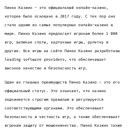
Пинко Казино – это официальный онлайн-казино,
которое было основано в 2017 году. С тех пор оно
стало одним из самых популярных онлайн-казино в
мире. Пинко Казино предлагает игрокам более 1 000
игр, включая слоты, карточные игры, рулетку и
другие. Все игры на сайте Пинко Казино разработаны
leading software providers, что обеспечивает
высокое качество и безопасность игр.
Один из главных преимуществ Пинко Казино – это его
официальный статус. Это означает, что казино
подчиняется строгим правилам и регулируется
соответствующими органами. Это обеспечивает
безопасность и честность игр, а также обеспечивает
игрокам защиту от мошенничества. Пинко Казино также