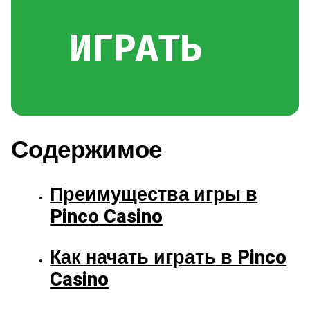
ИГРАТЬ
Содержимое
Преимущества игры в
Pinco Casino
Как начать играть в Pinco
Casino