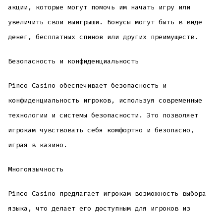
акции, которые могут помочь им начать игру или
увеличить свои выигрыши. Бонусы могут быть в виде
денег, бесплатных спинов или других преимуществ.
Безопасность и конфиденциальность
Pinco Casino обеспечивает безопасность и
конфиденциальность игроков, используя современные
технологии и системы безопасности. Это позволяет
игрокам чувствовать себя комфортно и безопасно,
играя в казино.
Многоязычность
Pinco Casino предлагает игрокам возможность выбора
языка, что делает его доступным для игроков из