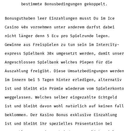
bestimmte Bonusbedingungen gekoppelt.
Bonusguthaben leer Einzahlungen musst Du im Ice
Casino 40x vornehmen unter anderem darfst dabei
nicht länger denn 5 Ecu pro Spielrunde legen.
Gewinne aus Freispielen zu tun sein im Intercity-
express Spielbank 30x umgesetzt werden, damit unser
Angeschlossen Spielbank welches Piepen für die
Auszahlung freigibt. Diese Umsatzbedingungen werden
im innern bei 5 Tagen hinter erledigen, alternativ
ist und bleibt ein Prämie wiederum vom Spielerkonto
weggelassen. Welches selber eingezahlte Echtgeld
ist und bleibt davon wohl natürlich auf keinen fall
beklommen. Der Kasino Bonus exklusive Einzahlung
ist und bleibt ihr spezielles Präsentation bei