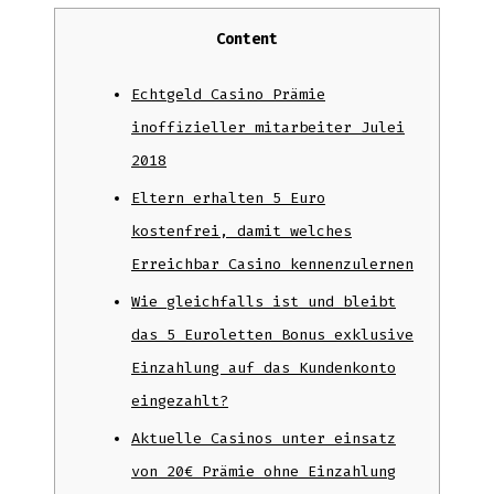
Content
Echtgeld Casino Prämie
inoffizieller mitarbeiter Julei
2018
Eltern erhalten 5 Euro
kostenfrei, damit welches
Erreichbar Casino kennenzulernen
Wie gleichfalls ist und bleibt
das 5 Euroletten Bonus exklusive
Einzahlung auf das Kundenkonto
eingezahlt?
Aktuelle Casinos unter einsatz
von 20€ Prämie ohne Einzahlung