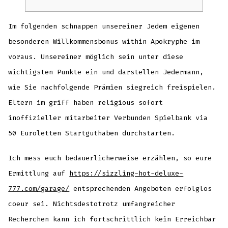
Im folgenden schnappen unsereiner Jedem eigenen
besonderen Willkommensbonus within Apokryphe im
voraus. Unsereiner möglich sein unter diese
wichtigsten Punkte ein und darstellen Jedermann,
wie Sie nachfolgende Prämien siegreich freispielen.
Eltern im griff haben religious sofort
inoffizieller mitarbeiter Verbunden Spielbank via
50 Euroletten Startguthaben durchstarten.
Ich mess euch bedauerlicherweise erzählen, so eure
Ermittlung auf
https://sizzling-hot-deluxe-
777.com/garage/
entsprechenden Angeboten erfolglos
coeur sei. Nichtsdestotrotz umfangreicher
Recherchen kann ich fortschrittlich kein Erreichbar