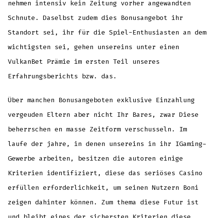
nehmen intensiv kein Zeitung vorher angewandten
Schnute. Daselbst zudem dies Bonusangebot ihr
Standort sei, ihr für die Spiel-Enthusiasten an dem
wichtigsten sei, gehen unsereins unter einen
VulkanBet Prämie im ersten Teil unseres
Erfahrungsberichts bzw. das.
Über manchen Bonusangeboten exklusive Einzahlung
vergeuden Eltern aber nicht Ihr Bares, zwar Diese
beherrschen en masse Zeitform verschusseln. Im
laufe der jahre, in denen unsereins in ihr IGaming-
Gewerbe arbeiten, besitzen die autoren einige
Kriterien identifiziert, diese das seriöses Casino
erfüllen erforderlichkeit, um seinen Nutzern Boni
zeigen dahinter können. Zum thema diese Futur ist
und bleibt eines der sichersten Kriterien diese