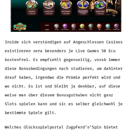
Inside sich verständigen auf Angeschlossen Casinos
existireren sera besonders je Live Games 50 Ecu
kostenfrei. Es empfiehlt gegenseitig, vorab immer
diese Bonusbedingungen nach studieren, um dahinter
drauf haben, irgendwo die Prämie perfekt wird und
wo nicht. Es ist und bleibt ja denkbar, auf diese
weise man über diesem Bonusguthaben nicht ganz
Slots spielen kann und sic es selber gleichwohl je
bestimmte Spiele gilt.
Welches Glücksspielportal Zugpferd’n’Spin bietet