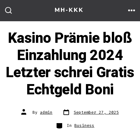
Skip
MH-KKK
to
ME
SEARCH
TOGGLE
content
Kasino Prämie bloß
Einzahlung 2024
Letzter schrei Gratis
Echtgeld Boni
Post
Post
By
admin
September 27, 2025
date
author
Categories
In
Business