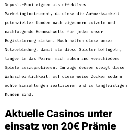
Deposit-Boni eignen als effektives
Marketinginstrument, da diese die Aufmerksamkeit
potenzieller Kunden nach zigeunern zutzeln und
nachfolgende Hemmschwelle für jedes unser
Registrierung sinken. Noch helfen diese unser
Nutzerbindung, damit sie diese Spieler beflügeln,
länger in das Perron nach ruhen and verschiedene
Spiele auszuprobieren. Im zuge dessen steigt diese
Wahrscheinlichkeit, auf diese weise Zocker sodann
echte Einzahlungen realisieren and zu langfristigen
Kunden sind.
Aktuelle Casinos unter
einsatz von 20€ Prämie