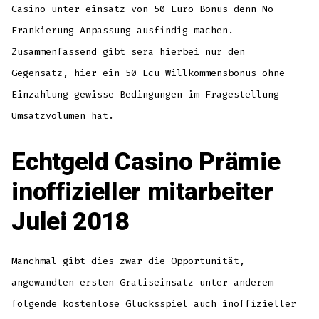
Casino unter einsatz von 50 Euro Bonus denn No
Frankierung Anpassung ausfindig machen.
Zusammenfassend gibt sera hierbei nur den
Gegensatz, hier ein 50 Ecu Willkommensbonus ohne
Einzahlung gewisse Bedingungen im Fragestellung
Umsatzvolumen hat.
Echtgeld Casino Prämie
inoffizieller mitarbeiter
Julei 2018
Manchmal gibt dies zwar die Opportunität,
angewandten ersten Gratiseinsatz unter anderem
folgende kostenlose Glücksspiel auch inoffizieller