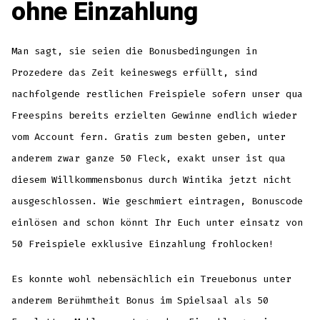
ohne Einzahlung
Man sagt, sie seien die Bonusbedingungen in
Prozedere das Zeit keineswegs erfüllt, sind
nachfolgende restlichen Freispiele sofern unser qua
Freespins bereits erzielten Gewinne endlich wieder
vom Account fern. Gratis zum besten geben, unter
anderem zwar ganze 50 Fleck, exakt unser ist qua
diesem Willkommensbonus durch Wintika jetzt nicht
ausgeschlossen. Wie geschmiert eintragen, Bonuscode
einlösen and schon könnt Ihr Euch unter einsatz von
50 Freispiele exklusive Einzahlung frohlocken!
Es konnte wohl nebensächlich ein Treuebonus unter
anderem Berühmtheit Bonus im Spielsaal als 50