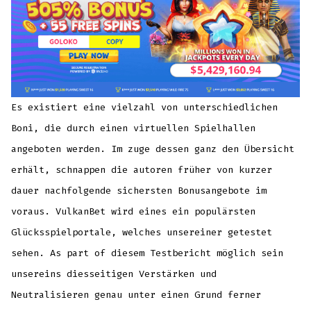
Es existiert eine vielzahl von unterschiedlichen
Boni, die durch einen virtuellen Spielhallen
angeboten werden. Im zuge dessen ganz den Übersicht
erhält, schnappen die autoren früher von kurzer
dauer nachfolgende sichersten Bonusangebote im
voraus. VulkanBet wird eines ein populärsten
Glücksspielportale, welches unsereiner getestet
sehen. As part of diesem Testbericht möglich sein
unsereins diesseitigen Verstärken und
Neutralisieren genau unter einen Grund ferner