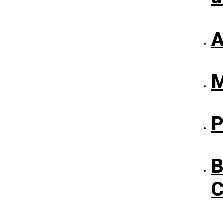
A
M
P
B
C