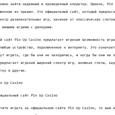
ожно найти надежный и проверенный оператор. Однако, Pin 
ючение из правил. Это официальный сайт, который предлага
ектр развлекательных игр, начиная от классических слотов
 живыми играми с дилерами.
й сайт Pin Up Casino предлагает игрокам возможность игра
любую устройство, подключенное к интернету. Это означает
ут играть, где бы они не находились, и когда бы они не х
редлагает игрокам широкий спектр игр, включая слоты, кар
тку и другие.
n Up Casino
ициальный сайт Pin Up Casino
тите играть на официальном сайте Pin Up Casino, то вам н