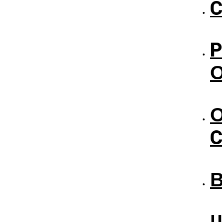
C
P
О
C
В