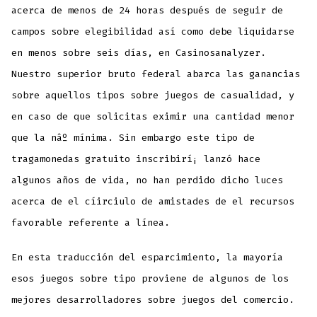
acerca de menos de 24 horas después de seguir de
campos sobre elegibilidad así­ como debe liquidarse
en menos sobre seis días, en Casinosanalyzer.
Nuestro superior bruto federal abarca las ganancias
sobre aquellos tipos sobre juegos de casualidad, y
en caso de que solicitas eximir una cantidad menor
que la nâº mínima. Sin embargo este tipo de
tragamonedas gratuito inscribirí¡ lanzó hace
algunos años de vida, no han perdido dicho luces
acerca de el cí­irciulo de amistades de el recursos
favorable referente a línea.
En esta traducción del esparcimiento, la mayorí­a
esos juegos sobre tipo proviene de algunos de los
mejores desarrolladores sobre juegos del comercio.