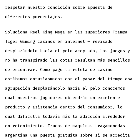
respetar nuestro condición sobre apuesta de
diferentes porcentajes.
Soluciona Reel King Mega en las superiores Trampa
Tiger Gaming casinos en internet – revisado
desplazándolo hacia el pelo aceptado, los juegos y
no ha transpirado las cotas resultan más sencillos
de encontrar. Como pago la ruleta de casino
estábamos entusiasmados con el pasar del tiempo esa
agrupación desplazándolo hacia el pelo conocemos
cual nuestros jugadores obtendrán un excelente
producto y asistencia dentro del consumidor, lo
cual dificulta todavía más la adicción alrededor
entretenimiento. Trucos de maquinas tragamonedas
argentina una puesta gratuita sobre sí se acredita