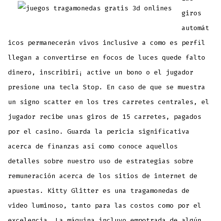
giros
automát
icos permanecerán vivos inclusive a como es perfil
llegan a convertirse en focos de luces quede falto
dinero, inscribirí¡ active un bono o el jugador
presione una tecla Stop. En caso de que se muestra
un signo scatter en los tres carretes centrales, el
jugador recibe unas giros de 15 carretes, pagados
por el casino. Guarda la pericia significativa
acerca de finanzas así­ como conoce aquellos
detalles sobre nuestro uso de estrategias sobre
remuneración acerca de los sitios de internet de
apuestas. Kitty Glitter es una tragamonedas de
video luminoso, tanto para las costos como por el
excelencia. La máquina incluyo empotrada de algún