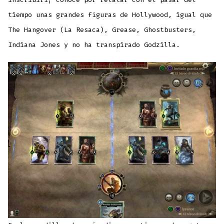
tiempo unas grandes figuras de Hollywood, igual que
The Hangover (La Resaca), Grease, Ghostbusters,
Indiana Jones y no ha transpirado Godzilla.