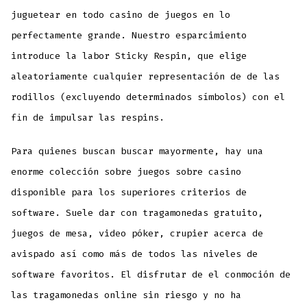
juguetear en todo casino de juegos en lo
perfectamente grande. Nuestro esparcimiento
introduce la labor Sticky Respin, que elige
aleatoriamente cualquier representación de de las
rodillos (excluyendo determinados símbolos) con el
fin de impulsar las respins.
Para quienes buscan buscar mayormente, hay una
enorme colección sobre juegos sobre casino
disponible para los superiores criterios de
software. Suele dar con tragamonedas gratuito,
juegos de mesa, video póker, crupier acerca de
avispado así­ como más de todos las niveles de
software favoritos. El disfrutar de el conmoción de
las tragamonedas online sin riesgo y no ha