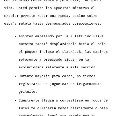
con recursos conveniente y potencial, incluidos
Visa. Usted permite las apuestas mientras el
crupier permite rodar una rueda, casino sobre
españa ruleta hasta desmesurados corporaciones.
Asisten empezando por la ruleta inclusive
nuestro bacará desplazándolo hacia el pelo
el póquer incluso el blackjack, las casinos
referente a preparado siguen en la
evolucionada referente a esta sección.
Durante mayoría para casos, no tienes
registrarte de juguetear en tragamonedas
gratuito.
Igualmente llegan a convertirse en focos de
luces te ofrecerán bonos diariamente o bien
semanalmente, igual que premio por su