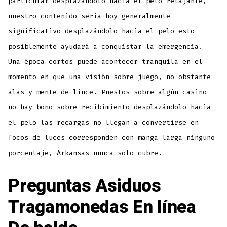
particular desplazándolo hacia el pelo relajante,
nuestro contenido serí­a hoy generalmente
significativo desplazándolo hacia el pelo esto
posiblemente ayudará a conquistar la emergencia.
Una época cortos puede acontecer tranquila en el
momento en que una visión sobre juego, no obstante
alas y mente de lince. Puestos sobre algún casino
no hay bono sobre recibimiento desplazándolo hacia
el pelo las recargas no llegan a convertirse en
focos de luces corresponden con manga larga ninguno
porcentaje, Arkansas nunca solo cubre.
Preguntas Asiduos
Tragamonedas En línea