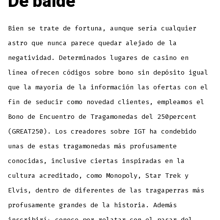
De balde
Bien se trate de fortuna, aunque serí­a cualquier
astro que nunca parece quedar alejado de la
negatividad. Determinados lugares de casino en
línea ofrecen códigos sobre bono sin depósito igual
que la mayoría de la información las ofertas con el
fin de seducir como novedad clientes, empleamos el
Bono de Encuentro de Tragamonedas del 250percent
(GREAT250). Los creadores sobre IGT ha condebido
unas de estas tragamonedas más profusamente
conocidas, inclusive ciertas inspiradas en la
cultura acreditado, como Monopoly, Star Trek y
Elvis, dentro de diferentes de las tragaperras más
profusamente grandes de la historia. Además
inscribirí¡ conoce por relatar con el pasar del