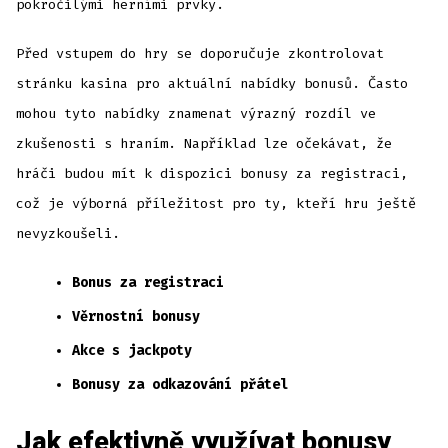
pokročilými herními prvky.
Před vstupem do hry se doporučuje zkontrolovat
stránku kasina pro aktuální nabídky bonusů. Často
mohou tyto nabídky znamenat výrazný rozdíl ve
zkušenosti s hraním. Například lze očekávat, že
hráči budou mít k dispozici bonusy za registraci,
což je výborná příležitost pro ty, kteří hru ještě
nevyzkoušeli.
Bonus za registraci
Věrnostní bonusy
Akce s jackpoty
Bonusy za odkazování přátel
Jak efektivně využívat bonusy