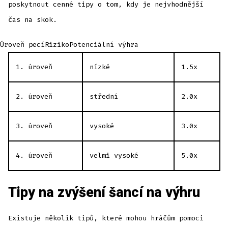
poskytnout cenné tipy o tom, kdy je nejvhodnější
čas na skok.
Úroveň pecíRizikoPotenciální výhra
1. úroveň
nízké
1.5x
2. úroveň
střední
2.0x
3. úroveň
vysoké
3.0x
4. úroveň
velmi vysoké
5.0x
Tipy na zvýšení šancí na výhru
Existuje několik tipů, které mohou hráčům pomoci