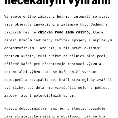
nečekaným výhrám!
Ve světě online zábavy a herních automatů se stále
více objevují inovativní a zajímavé hry. Jednou z
takových her je
chicken road game casino
, která
nabízí hráčům jedinečný zážitek spojený s napínavým
dobrodružstvím. Tato hra, v níž hráči ovládají
postavu kuřete, musí skákat po silnici plné pecí,
přičemž každá pec představuje rostoucí výzvu a
potenciální výhru. Jak se kuře snaží vyhnout
nebezpečí a nezapálit se, hráči strategicky zvažují
své sázky, což dělá hru vzrušující nejen z pohledu
zábavy, ale i potenciálních výher.
Kuřecí dobrodružství není jen o štěstí; vyžaduje
také strategické myšlení a obratnost. Jak se hra