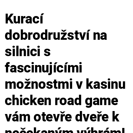
Kurací
dobrodružství na
silnici s
fascinujícími
možnostmi v kasinu
chicken road game
vám otevře dveře k