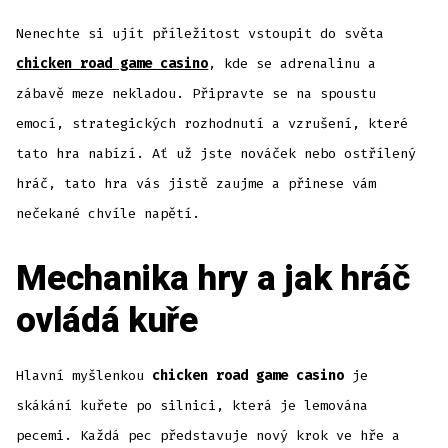
Nenechte si ujít příležitost vstoupit do světa
chicken road game casino
, kde se adrenalinu a
zábavě meze nekladou. Připravte se na spoustu
emocí, strategických rozhodnutí a vzrušení, které
tato hra nabízí. Ať už jste nováček nebo ostřílený
hráč, tato hra vás jistě zaujme a přinese vám
nečekané chvíle napětí.
Mechanika hry a jak hráč
ovládá kuře
Hlavní myšlenkou
chicken road game casino
je
skákání kuřete po silnici, která je lemována
pecemi. Každá pec představuje nový krok ve hře a