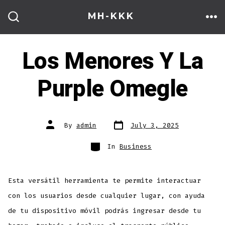
Skip
MH-KKK
to
ME
SEARCH
TOGGLE
content
Los Menores Y La
Purple Omegle
Post
Post
By
admin
July 3, 2025
date
author
Categories
In
Business
Esta versátil herramienta te permite interactuar
con los usuarios desde cualquier lugar, con ayuda
de tu dispositivo móvil podrás ingresar desde tu