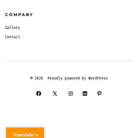
COMPANY
Gallery
Contact
© 2026
Proudly powered by WordPress
Open
Open
Open
Open
Open
Facebook
X
Instagram
LinkedIn
Pinterest
in
in
in
in
in
a
a
a
a
a
new
new
new
new
new
Translate »