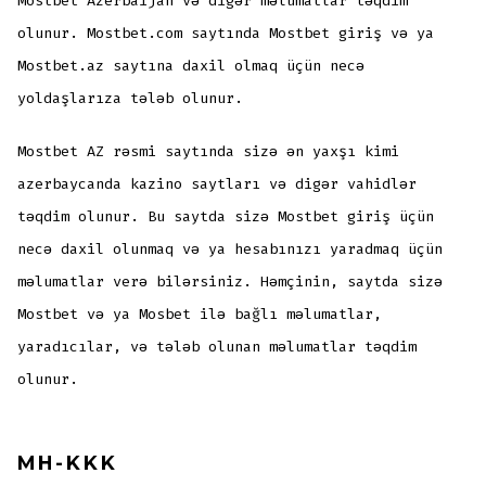
Mostbet Azerbaijan və digər məlumatlar təqdim
olunur. Mostbet.com saytında Mostbet giriş və ya
Mostbet.az saytına daxil olmaq üçün necə
yoldaşlarıza tələb olunur.
Mostbet AZ rəsmi saytında sizə ən yaxşı kimi
azerbaycanda kazino saytları və digər vahidlər
təqdim olunur. Bu saytda sizə Mostbet giriş üçün
necə daxil olunmaq və ya hesabınızı yaradmaq üçün
məlumatlar verə bilərsiniz. Həmçinin, saytda sizə
Mostbet və ya Mosbet ilə bağlı məlumatlar,
yaradıcılar, və tələb olunan məlumatlar təqdim
olunur.
MH-KKK