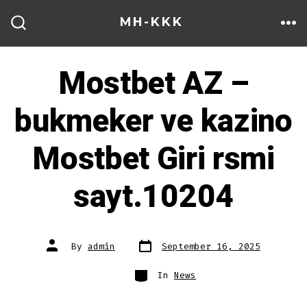
Skip
MH-KKK
to
ME
SEARCH
TOGGLE
content
Mostbet AZ –
bukmeker ve kazino
Mostbet Giri rsmi
sayt.10204
Post
Post
By
admin
September 16, 2025
date
author
Categories
In
News