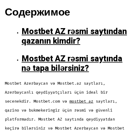
Содержимое
Mostbet AZ rəsmi saytından
qazanın kimdir?
Mostbet AZ rəsmi saytında
nə tapa bilərsiniz?
Mostbet Azerbaycan və Mostbet.az saytları,
Azerbaycanlı qeydiyyatçıları üçün ideal bir
secenekdir. Mostbet.com və
mostbet az
saytları,
qazino və bukmekeringiz üçün rəsmi və güvenli
platformadır. Mostbet AZ saytında qeydiyyatdan
keçirə bilərsiniz və Mostbet Azerbaycan və Mostbet