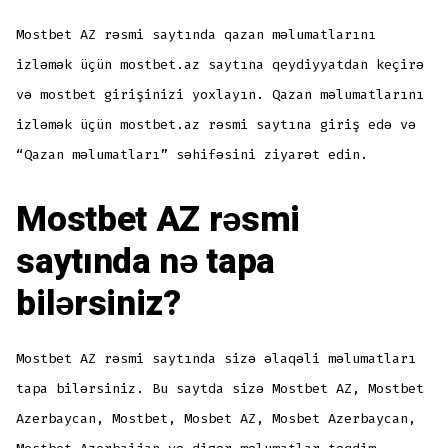
Mostbet AZ rəsmi saytında qazan məlumatlarını
izləmək üçün mostbet.az saytına qeydiyyatdan keçirə
və mostbet girişinizi yoxlayın. Qazan məlumatlarını
izləmək üçün mostbet.az rəsmi saytına giriş edə və
“Qazan məlumatları” səhifəsini ziyarət edin.
Mostbet AZ rəsmi
saytında nə tapa
bilərsiniz?
Mostbet AZ rəsmi saytında sizə əlaqəli məlumatları
tapa bilərsiniz. Bu saytda sizə Mostbet AZ, Mostbet
Azerbaycan, Mostbet, Mosbet AZ, Mosbet Azerbaycan,