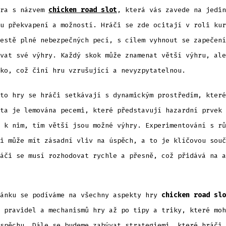
hra s názvem
chicken road slot
, která vás zavede na jedin
u překvapení a možností. Hráči se zde ocitají v roli kur
estě plné nebezpečných pecí, s cílem vyhnout se zapečení
vat své výhry. Každý skok může znamenat větší výhru, ale
ko, což činí hru vzrušující a nevyzpytatelnou.
to hry se hráči setkávají s dynamickým prostředím, které
ta je lemována pecemi, které představují hazardní prvek 
 k nim, tím větší jsou možné výhry. Experimentování s rů
i může mít zásadní vliv na úspěch, a to je klíčovou souč
áči se musí rozhodovat rychle a přesně, což přidává na a
lánku se podíváme na všechny aspekty hry
chicken road slo
 pravidel a mechanismů hry až po tipy a triky, které moh
spěchu. Dále se budeme zabývat strategiemi, které hráči 