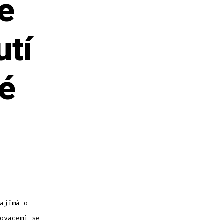
de
utí
né
ajímá o
ovacemi se