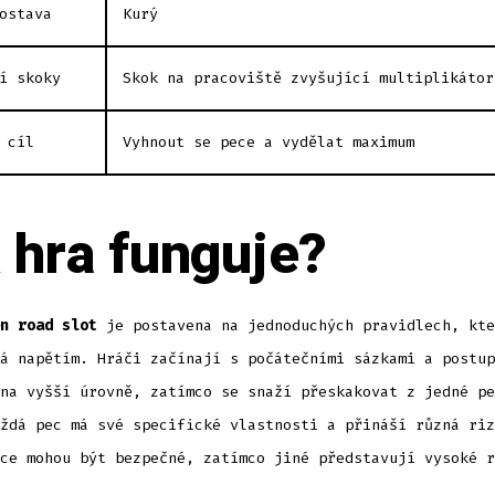
ostava
Kurý
í skoky
Skok na pracoviště zvyšující multiplikátor
 cíl
Vyhnout se pece a vydělat maximum
 hra funguje?
n road slot
je postavena na jednoduchých pravidlech, kte
á napětím. Hráči začínají s počátečními sázkami a postup
na vyšší úrovně, zatímco se snaží přeskakovat z jedné pe
ždá pec má své specifické vlastnosti a přináší různá riz
ce mohou být bezpečné, zatímco jiné představují vysoké r