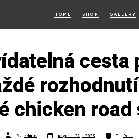
HOME
SHOP
GALLERY
datelná cesta 
ždé rozhodnutí
é chicken road s
Post
Categories
Post
By
admin
August 27, 2025
In
Post
date
author