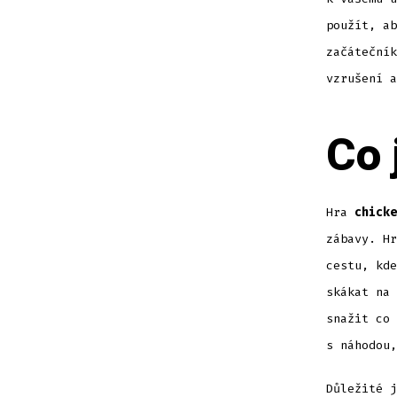
použít, ab
začátečník
vzrušení a
Co 
Hra
chicke
zábavy. Hr
cestu, kde
skákat na 
snažit co 
s náhodou,
Důležité j