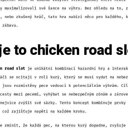
y maximalizovali své šance na výhru. Bez ohledu na to, z
, nebo zkušený hráč, tato hra nabízí něco pro každého, k
 zábavu.
je to chicken road s
n road slot
je unikátní kombinací hazardní hry a interak
áči se ocitají v roli kurý, který se musí vydat na nebez
 jsou rozmístěny pece vedoucí k potenciálním výhrám. Cíl
cesty mezi pecemi, vyhýbat se nebezpečným zónám a zárove
nejvíce zvýšit své sázky. Tento koncept kombinuje prvky 
 což zajišťuje napětí na každém kroku.
e zmínit, že každá pec, na kterou kurý dopadne, zvyšuje