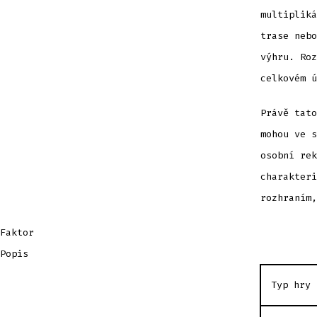
multipliká
trase nebo
výhru. Roz
celkovém ú
Právě tato
mohou ve s
osobní re
charakteri
rozhraním,
Faktor
Popis
Typ hry