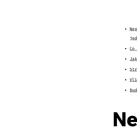
Nep
jed
Co 
Jak
Str
Vli
Bud
Ne