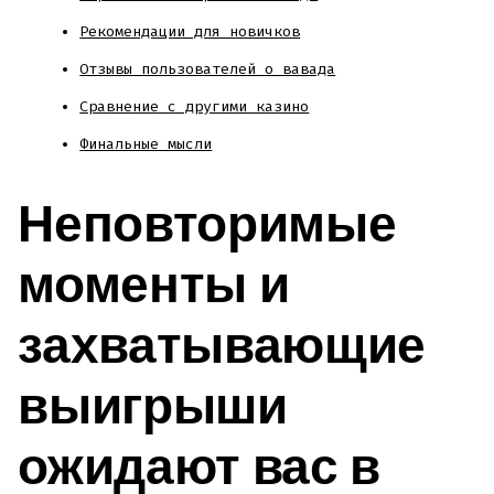
Рекомендации для новичков
Отзывы пользователей о вавада
Сравнение с другими казино
Финальные мысли
Неповторимые
моменты и
захватывающие
выигрыши
ожидают вас в