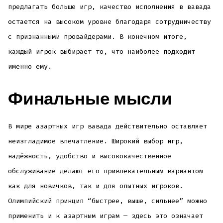
предлагать больше игр, качество исполнения в вавада
остается на высоком уровне благодаря сотрудничеству
с признанными провайдерами. В конечном итоге,
каждый игрок выбирает то, что наиболее подходит
именно ему.
Финальные мысли
В мире азартных игр вавада действительно оставляет
неизгладимое впечатление. Широкий выбор игр,
надёжность, удобство и высококачественное
обслуживание делают его привлекательным вариантом
как для новичков, так и для опытных игроков.
Олимпийский принцип “быстрее, выше, сильнее” можно
применить и к азартным играм — здесь это означает