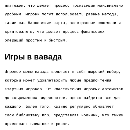
платежей, что делает процесс транзакций максимально
удобным. Игроки могут использовать разные методы,
такие как банковские карты, электронные кошельки и
криптовалюты, что делает процесс финансовых
операций простым и быстрым.
Игры в вавада
Игровое меню вавада включает в себя широкий выбор,
который может удовлетворить любые предпочтения
азартных игроков. От классических игровых автоматов
до современных видеослотов, здесь найдется всё для
каждого. Более того, казино регулярно обновляет
свою библиотеку игр, представляя новинки, что также
привлекает внимание игроков.