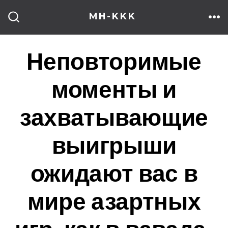
Skip
MH-KKK
to
ME
SEARCH
TOGGLE
content
Неповторимые
моменты и
захватывающие
выигрыши
ожидают вас в
мире азартных