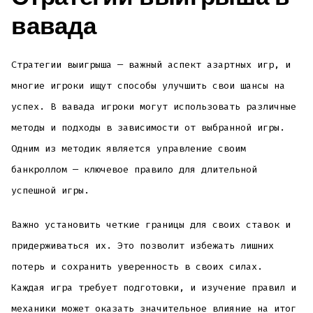
вавада
Стратегии выигрыша — важный аспект азартных игр, и
многие игроки ищут способы улучшить свои шансы на
успех. В вавада игроки могут использовать различные
методы и подходы в зависимости от выбранной игры.
Одним из методик является управление своим
банкроллом — ключевое правило для длительной
успешной игры.
Важно установить четкие границы для своих ставок и
придерживаться их. Это позволит избежать лишних
потерь и сохранить уверенность в своих силах.
Каждая игра требует подготовки, и изучение правил и
механики может оказать значительное влияние на итог