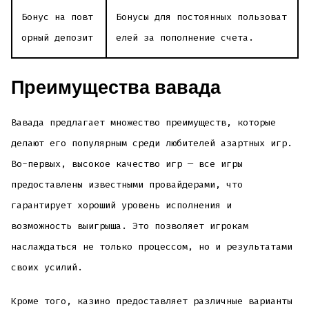
Бонус на повт
Бонусы для постоянных пользоват
орный депозит
елей за пополнение счета.
Преимущества вавада
Вавада предлагает множество преимуществ, которые
делают его популярным среди любителей азартных игр.
Во-первых, высокое качество игр — все игры
предоставлены известными провайдерами, что
гарантирует хороший уровень исполнения и
возможность выигрыша. Это позволяет игрокам
наслаждаться не только процессом, но и результатами
своих усилий.
Кроме того, казино предоставляет различные варианты