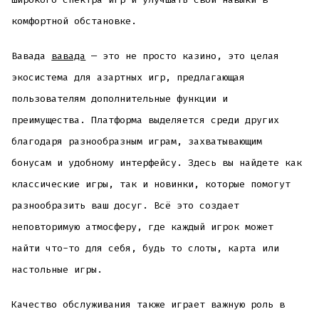
комфортной обстановке.
Вавада
вавада
— это не просто казино, это целая
экосистема для азартных игр, предлагающая
пользователям дополнительные функции и
преимущества. Платформа выделяется среди других
благодаря разнообразным играм, захватывающим
бонусам и удобному интерфейсу. Здесь вы найдете как
классические игры, так и новинки, которые помогут
разнообразить ваш досуг. Всё это создает
неповторимую атмосферу, где каждый игрок может
найти что-то для себя, будь то слоты, карта или
настольные игры.
Качество обслуживания также играет важную роль в