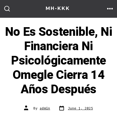
Skip
MH-KKK
to
ME
SEARCH
TOGGLE
content
No Es Sostenible, Ni
Financiera Ni
Psicológicamente
Omegle Cierra 14
Años Después
Post
Post
By
admin
June 1, 2025
date
author