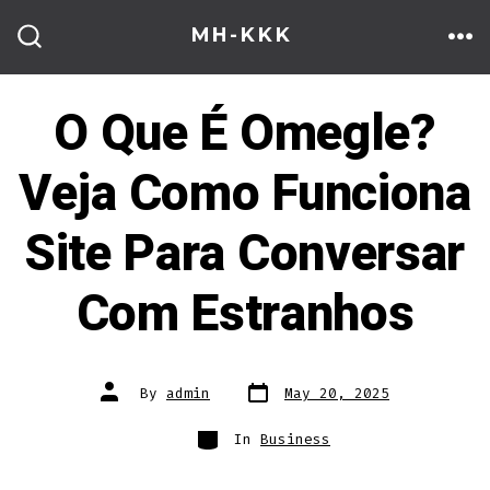
Skip
MH-KKK
to
ME
SEARCH
TOGGLE
content
O Que É Omegle?
Veja Como Funciona
Site Para Conversar
Com Estranhos
Post
Post
By
admin
May 20, 2025
date
author
Categories
In
Business