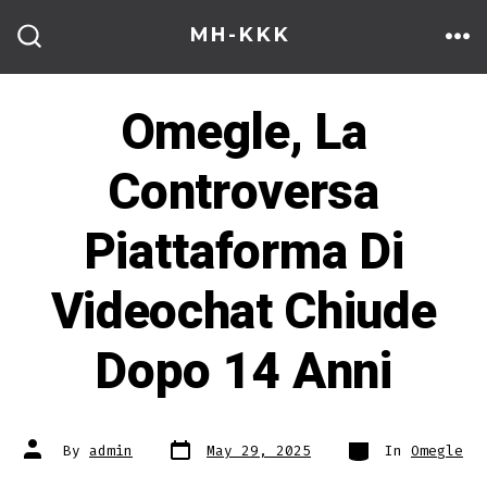
Skip
MH-KKK
to
ME
SEARCH
TOGGLE
content
Omegle, La
Controversa
Piattaforma Di
Videochat Chiude
Dopo 14 Anni
Post
Categories
Post
By
admin
May 29, 2025
In
Omegle
date
author