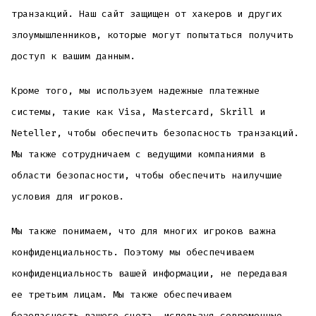
транзакций. Наш сайт защищен от хакеров и других
злоумышленников, которые могут попытаться получить
доступ к вашим данным.
Кроме того, мы используем надежные платежные
системы, такие как Visa, Mastercard, Skrill и
Neteller, чтобы обеспечить безопасность транзакций.
Мы также сотрудничаем с ведущими компаниями в
области безопасности, чтобы обеспечить наилучшие
условия для игроков.
Мы также понимаем, что для многих игроков важна
конфиденциальность. Поэтому мы обеспечиваем
конфиденциальность вашей информации, не передавая
ее третьим лицам. Мы также обеспечиваем
безопасность вашего счета, используя современные