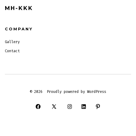
MH-KKK
COMPANY
Gallery
Contact
© 2026
Proudly powered by WordPress
Open
Open
Open
Open
Open
Facebook
X
Instagram
LinkedIn
Pinterest
in
in
in
in
in