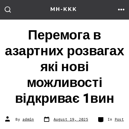
Skip
MH-KKK
to
ME
SEARCH
TOGGLE
content
Перемога в
азартних розвагах
які нові
можливості
відкриває 1вин
Post
Categories
Post
By
admin
August 19, 2025
In
Post
date
author