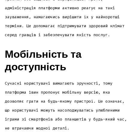
адміністрація платформи активно реагує на такі
зауваження, намагаючись вирішити їх у найкоротші
терміни. Це допомагає підтримувати здоровий клімат
серед гравців і забезпечувати якість послуг.
Мобільність та
доступність
Сучасні користувачі вимагають зручності, тому
платформа 1вин пропонує мобільну версію, яка
дозволяє грати на будь-якому пристрої. Це означає,
що користувачі можуть насолоджуватись улюбленими
іграми зі смартфонів або планшетів у будь-який час,
не втрачаючи жодної деталі.