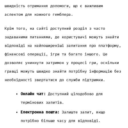
швидкість отримання допомоги, що є важливим
аспектом для кожного гемблера.
Крім того, на сайті доступний розділ з часто
задаваними питаннями, де користувачі можуть знайти
відповіді на найпоширеніші запитання про платформу,
фінансові операції, ігри та багато іншого. Це
дозволяє уникнути затримок у процесі гри, оскільки
гравці можуть швидко знайти потрібну інформацію без
необхідності звертатися до служби підтримки.
Онлайн чат:
Доступний цілодобово для
термінових запитів.
Електронна пошта:
Залиште запит, якщо
потрібно більше часу для відповіді.