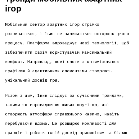
ігор
Мобільний сектор азартних ігор стрімко
розвивається, і 1вин не залишається осторонь цього
процесу. Платформа впроваджує нові технології, щоб
забезпечити своїм користувачам максимальний
комфорт. Наприклад, нові слоти з оптимізованою
графікою й адаптивними елементами створюють
унікальний досвід гри.
Разом з цим, 1вин слідкує за сучасними трендами,
такими як впровадження живих шоу-ігор, які
створюють атмосферу справжнього казино, навіть
перебуваючи вдома. Це розширює можливості для
гравців і робить їхній досвід приємнішим та більш