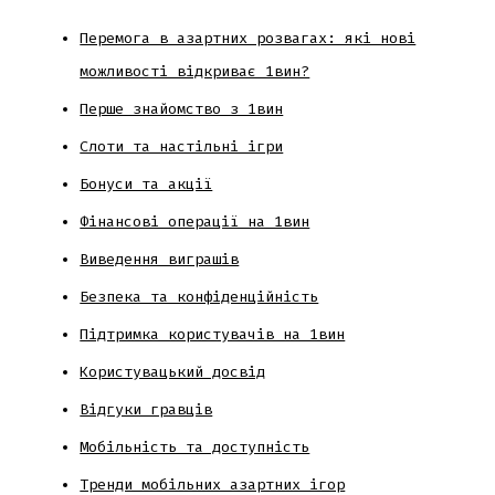
Перемога в азартних розвагах: які нові
можливості відкриває 1вин?
Перше знайомство з 1вин
Слоти та настільні ігри
Бонуси та акції
Фінансові операції на 1вин
Виведення виграшів
Безпека та конфіденційність
Підтримка користувачів на 1вин
Користувацький досвід
Відгуки гравців
Мобільність та доступність
Тренди мобільних азартних ігор