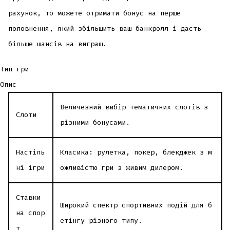
рахунок, то можете отримати бонус на перше
поповнення, який збільшить ваш банкролл і дасть
більше шансів на виграш.
Тип гри
Опис
Величезний вибір тематичних слотів з
Слоти
різними бонусами.
Настіль
Класика: рулетка, покер, блекджек з м
ні ігри
ожливістю гри з живим дилером.
Ставки
Широкий спектр спортивних подій для б
на спор
етінгу різного типу.
т