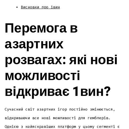
Висновки про 1вин
Перемога в
азартних
розвагах: які нові
можливості
відкриває 1вин?
Сучасний світ азартних ігор постійно змінюється,
відкриваючи все нові можливості для гемблерів.
Однією з найяскравіших платформ у цьому сегменті є