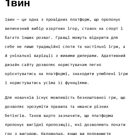
1вин
1вин — це одна з провідних платформ, що пропонує
величезний вибір азартних ігор, ставок на спорт і
багато інших розваг. Гравці можуть відкрити для
себе не лише традиційні слоти та настільні ігри, а
й унікальні варіації з живими дилерами. Адаптивний
дизайн сайту дозволяє користувачам легко
орієнтуватись на платформі, знаходити улюблені ігри
і користуватись усіма її функціями.
Для новачків існує можливість безкоштовної гри, що
дозволяє зрозуміти правила та нюанси різних
бетінгів. Також варто зазначити, що платформа
пропонує вигідні пропозиції, які дозволяють почати
гру з вигодою. Наприклад, якщо ви поповнюєте