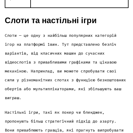
Слоти та настільні ігри
Слоти — це одну з найбільш популярних категорій
ігор на платформі 1вин. Тут представлено безліч
варіантів, від класичних машин до сучасних
відеослотів з привабливими графіками та цікавою
механікою. Наприклад, ви можете спробувати свої
сили у різноманітних слотах з функцією безкоштовних
обертів або мультиплікаторами, які збільшують ваш
виграш.
Настільні ігри, такі як покер чи блекджек,
пропонують більш стратегічний підхід до азарту.
Вони приваблюють гравців, які прагнуть випробувати