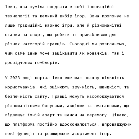
1вин, яка зуміла поєднати в собі інноваційні
технології та великий вибір ігор. Вона пропонує не
лише традиційні казино ігри, але й різноманітні
ставки на спорт, що робить її привабливою для
різних категорій гравців. Сьогодні ми розглянемо,
чим саме 1вин може зацікавити як новачків, так і
досвідчених гемблерів.
У 2023 році портал 1вин вже має значну кількість
користувачів, які оцінюють зручність, швидкість та
безпечність сайту. Гравці можуть насолоджуватися
різноманітними бонусами, акціями та змаганнями, що
підвищує їхній азарт та шанси на перемогу. Цікаво,
що платформа постійно вдосконалюється, впроваджуючи
нові функції та розширюючи асортимент ігор.