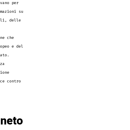
vano per
mazioni su
li, delle
ne che
opeo e del
ato.
za
ione
ce contro
eneto