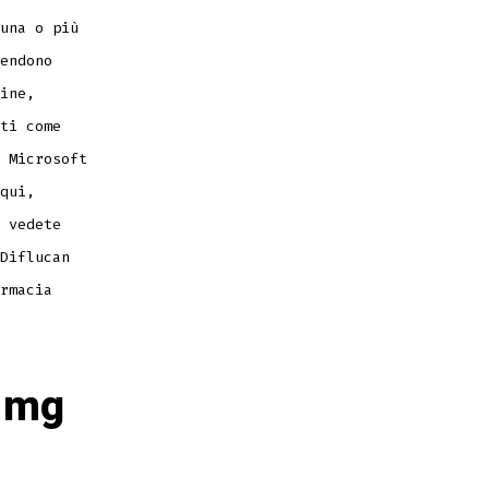
una o più
endono
ine,
ti come
 Microsoft
qui,
 vedete
Diflucan
rmacia
0 mg