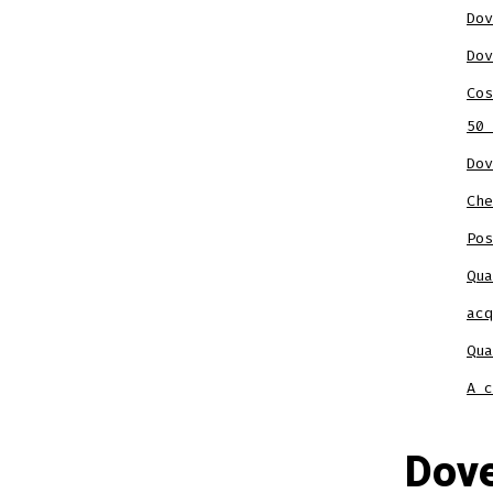
Dov
Do
Cos
50 
Dov
Che
Pos
Qua
acq
Qua
A c
Dove