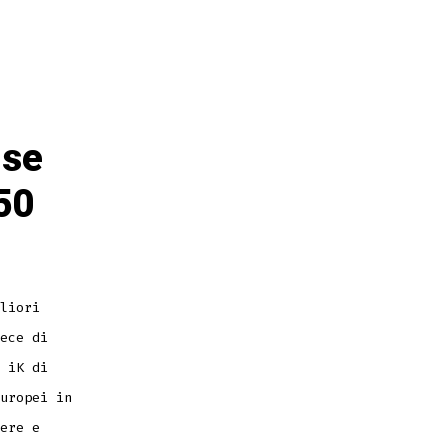
 se
50
liori
ece di
 iK di
uropei in
ere e