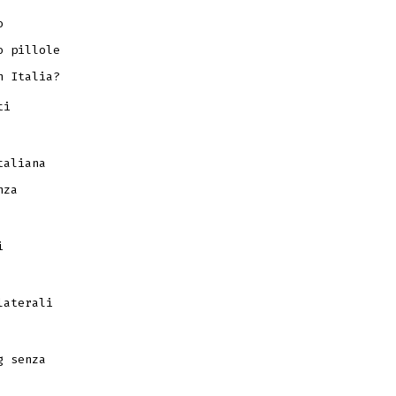
o
o pillole
n Italia?
ti
taliana
nza
i
laterali
g senza