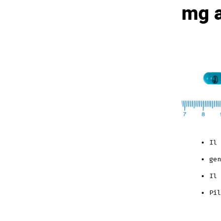
mg a
Il 
gen
Il 
Pil