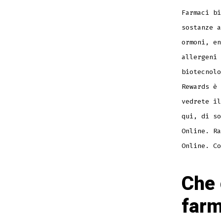
Farmaci bi
sostanze a
ormoni, en
allergeni 
biotecnolo
Rewards è 
vedrete il
qui, di so
Online. Ra
Online. Co
Che 
farm