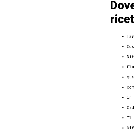
Dove
rice
far
Cos
Dif
Flu
qua
com
in 
Ord
Il 
Dif