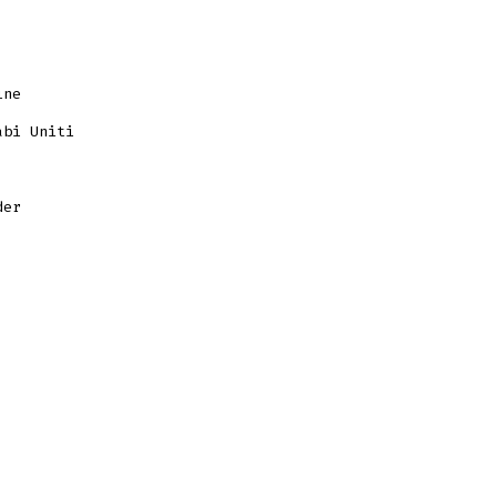
ine
abi Uniti
der