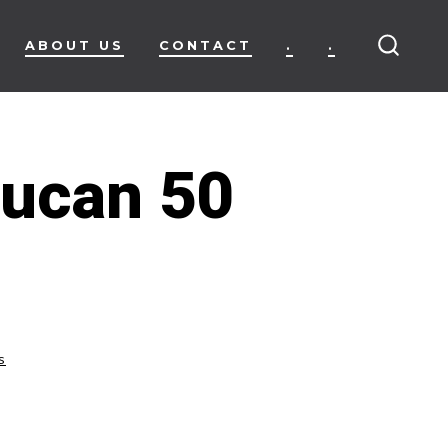
ABOUT US
CONTACT
.
.
SEARC
TOGG
flucan 50
s