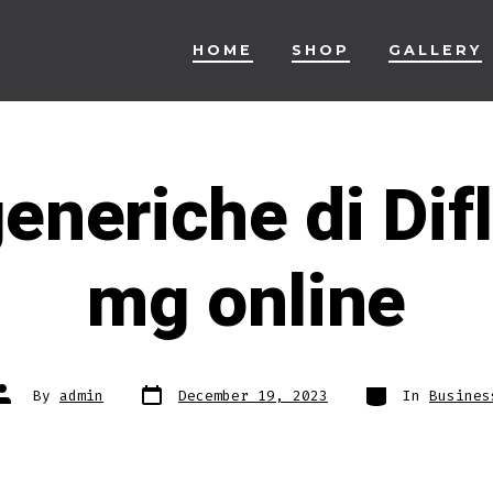
HOME
SHOP
GALLERY
generiche di Di
mg online
Post
Categories
Post
By
admin
December 19, 2023
In
Busines
date
author