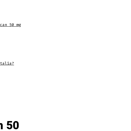
can 50 mg
talia?
n 50