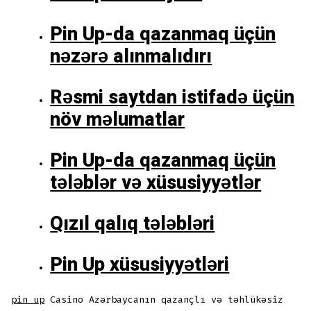
Pin Up-da qazanmaq üçün
nəzərə alınmalıdırı
Rəsmi saytdan istifadə üçün
növ məlumatlar
Pin Up-da qazanmaq üçün
tələblər və xüsusiyyətlər
Qızıl qalıq tələbləri
Pin Up xüsusiyyətləri
pin up
Casino Azərbaycanın qazançlı və təhlükəsiz