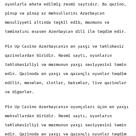
oyunlarla əhatə edilmiş rəsmi saytıdır. Bu qazino,
pinup və pinap az məhsullarını Azərbaycan
məsuliyyəti altında təşkil edib, məzmunu və
təminatını əsasən Azərbaycan dili ilə təqdim edir.
Pin Up Casino Azərbaycanın ən yaxşı və təhlükəsiz
qazinolardan biridir. Rəsmi saytı, oyunların
təhlükəsizliyi və məzmunun yaxşı səviyyəsini təmin
edir. Qazinoda ən yaxşı və qazançlı oyunlar təqdim
edilir, məsələn, slotlar, bakımlar, live qazinolar
və digərlər.
Pin Up Casino Azərbaycanın oyunçuları üçün ən yaxşı
məhsullardan biridir. Rəsmi saytı, oyunların
təhlükəsizliyi və məzmunun yaxşı səviyyəsini təmin
edir. Qazinoda ən yaxşı və qazançlı oyunlar təqdim