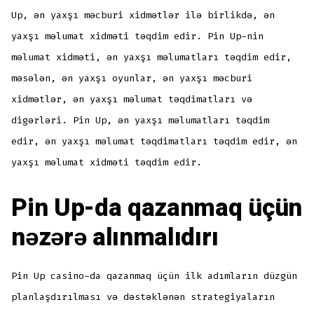
Up, ən yaxşı məcburi xidmətlər ilə birlikdə, ən
yaxşı məlumat xidməti təqdim edir. Pin Up-nin
məlumat xidməti, ən yaxşı məlumatları təqdim edir,
məsələn, ən yaxşı oyunlar, ən yaxşı məcburi
xidmətlər, ən yaxşı məlumat təqdimatları və
digərləri. Pin Up, ən yaxşı məlumatları təqdim
edir, ən yaxşı məlumat təqdimatları təqdim edir, ən
yaxşı məlumat xidməti təqdim edir.
Pin Up-da qazanmaq üçün
nəzərə alınmalıdırı
Pin Up casino-da qazanmaq üçün ilk adımların düzgün
planlaşdırılması və dəstəklənən strategiyaların