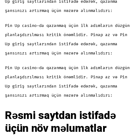
Up giriş saytlarından istifadə edərək, qazanma
şansınızı artırmaq üçün nəzərə alınmalıdırı:
Pin Up casino-da qazanmaq üçün ilk adımların düzgün
planlaşdırılması kritik önəmlidir. Pinap az və Pin
Up giriş saytlarından istifadə edərək, qazanma
şansınızı artırmaq üçün nəzərə alınmalıdırı:
Pin Up casino-da qazanmaq üçün ilk adımların düzgün
planlaşdırılması kritik önəmlidir. Pinap az və Pin
Up giriş saytlarından istifadə edərək, qazanma
şansınızı artırmaq üçün nəzərə alınmalıdırı:
Rəsmi saytdan istifadə
üçün növ məlumatlar