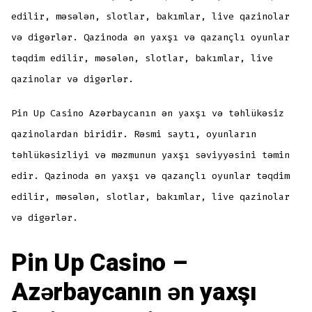
edilir, məsələn, slotlar, bakımlar, live qazinolar
və digərlər. Qazinoda ən yaxşı və qazançlı oyunlar
təqdim edilir, məsələn, slotlar, bakımlar, live
qazinolar və digərlər.
Pin Up Casino Azərbaycanın ən yaxşı və təhlükəsiz
qazinolardan biridir. Rəsmi saytı, oyunların
təhlükəsizliyi və məzmunun yaxşı səviyyəsini təmin
edir. Qazinoda ən yaxşı və qazançlı oyunlar təqdim
edilir, məsələn, slotlar, bakımlar, live qazinolar
və digərlər.
Pin Up Casino –
Azərbaycanın ən yaxşı