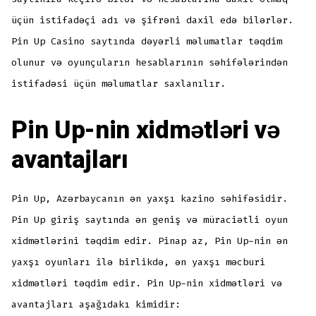
üçün istifadəçi adı və şifrəni daxil edə bilərlər.
Pin Up Casino saytında dəyərli məlumatlar təqdim
olunur və oyunçuların hesablarının səhifələrindən
istifadəsi üçün məlumatlar saxlanılır.
Pin Up-nin xidmətləri və
avantajları
Pin Up, Azərbaycanın ən yaxşı kazino səhifəsidir.
Pin Up giriş saytında ən geniş və müraciətli oyun
xidmətlərini təqdim edir. Pinap az, Pin Up-nin ən
yaxşı oyunları ilə birlikdə, ən yaxşı məcburi
xidmətləri təqdim edir. Pin Up-nin xidmətləri və
avantajları aşağıdakı kimidir: