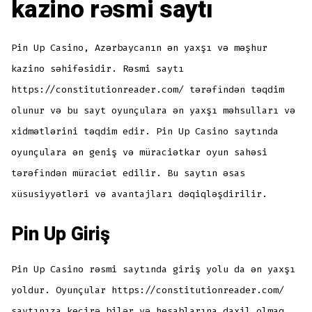
kazino rəsmi saytı
Pin Up Casino, Azərbaycanın ən yaxşı və məşhur
kazino səhifəsidir. Rəsmi saytı
https://constitutionreader.com/ tərəfindən təqdim
olunur və bu sayt oyunçulara ən yaxşı məhsulları və
xidmətlərini təqdim edir. Pin Up Casino saytında
oyunçulara ən geniş və müraciətkar oyun sahəsi
tərəfindən müraciət edilir. Bu saytın əsas
xüsusiyyətləri və avantajları dəqiqləşdirilir.
Pin Up Giriş
Pin Up Casino rəsmi saytında giriş yolu da ən yaxşı
yoldur. Oyunçular https://constitutionreader.com/
saytınıza keçirə bilər və hesablarına daxil olmaq