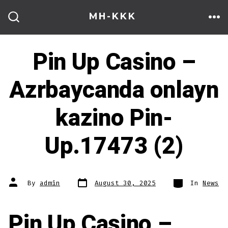
Skip
MH-KKK
to
ME
SEARCH
TOGGLE
content
Pin Up Casino –
Azrbaycanda onlayn
kazino Pin-
Up.17473 (2)
Post
Categories
Post
By
admin
August 30, 2025
In
News
date
author
Pin Up Casino –