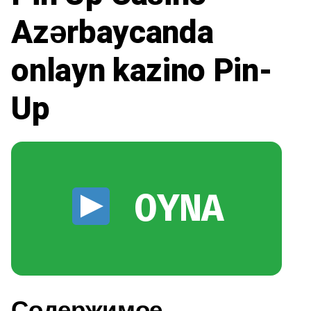
Azərbaycanda
onlayn kazino Pin-
Up
OYNA
Содержимое