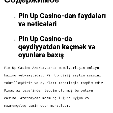
Pin Up Casino-dan faydaları
və nəticələri
Pin Up Casino-da
qeydiyyatdan keçmək və
oyunlara baxış
Pin Up Casino Azərbaycanda populyarlaşan onlayn
kazino veb-saytıdır. Pin Up giriş saytın asasını
təkmilləşdirir və oyunları rahatlıqla təqdim edir.
Pinap az tərəfindən təqdim olunmuş bu onlayn
casino, Azərbaycan məzmunçuluğuna uyğun və
məzmunçuluq təmin edən məhsuldur.