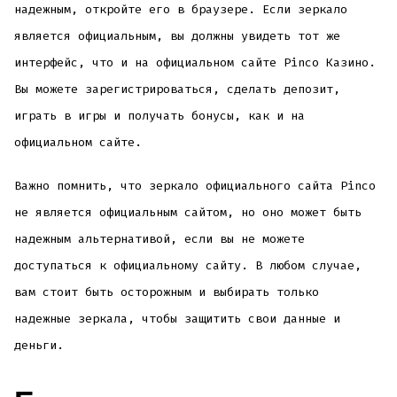
надежным, откройте его в браузере. Если зеркало
является официальным, вы должны увидеть тот же
интерфейс, что и на официальном сайте Pinco Казино.
Вы можете зарегистрироваться, сделать депозит,
играть в игры и получать бонусы, как и на
официальном сайте.
Важно помнить, что зеркало официального сайта Pinco
не является официальным сайтом, но оно может быть
надежным альтернативой, если вы не можете
доступаться к официальному сайту. В любом случае,
вам стоит быть осторожным и выбирать только
надежные зеркала, чтобы защитить свои данные и
деньги.