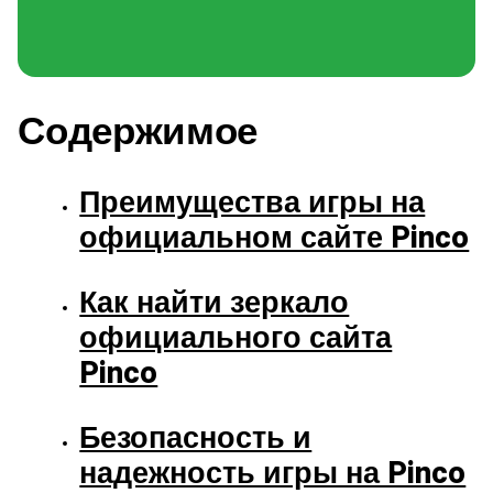
Содержимое
Преимущества игры на
официальном сайте Pinco
Как найти зеркало
официального сайта
Pinco
Безопасность и
надежность игры на Pinco