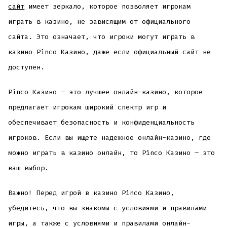
сайт
имеет зеркало, которое позволяет игрокам
играть в казино, не зависящим от официального
сайта. Это означает, что игроки могут играть в
казино Pinco Казино, даже если официальный сайт не
доступен.
Pinco Казино – это лучшее онлайн-казино, которое
предлагает игрокам широкий спектр игр и
обеспечивает безопасность и конфиденциальность
игроков. Если вы ищете надежное онлайн-казино, где
можно играть в казино онлайн, то Pinco Казино – это
ваш выбор.
Важно! Перед игрой в казино Pinco Казино,
убедитесь, что вы знакомы с условиями и правилами
игры, а также с условиями и правилами онлайн-