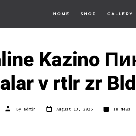
HOME
SHOP
GALLERY
line Kazino П
lar v rtlr zr Bl
Post
Categories
Post
By
admin
August 13, 2025
In
News
date
author