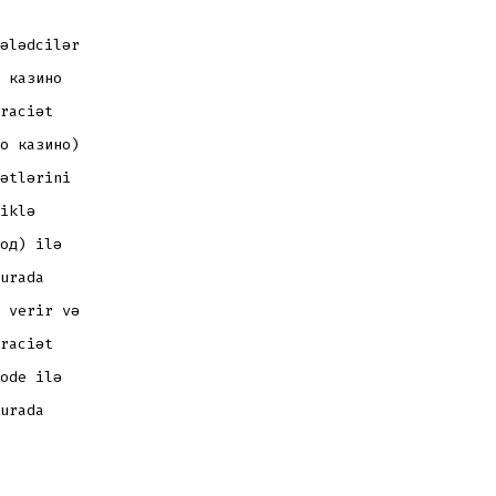
ələdcilər
 казино
raciət
о казино)
ətlərini
iklə
од) ilə
urada
 verir və
raciət
ode ilə
urada