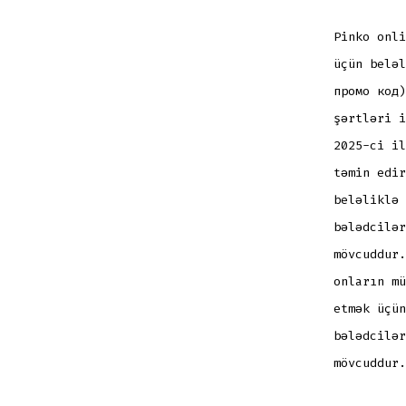
Pinko onli
üçün beləl
промо код)
şərtləri i
2025-ci il
təmin edir
beləliklə 
bələdcilər
mövcuddur.
onların mü
etmək üçün
bələdcilər
mövcuddur.