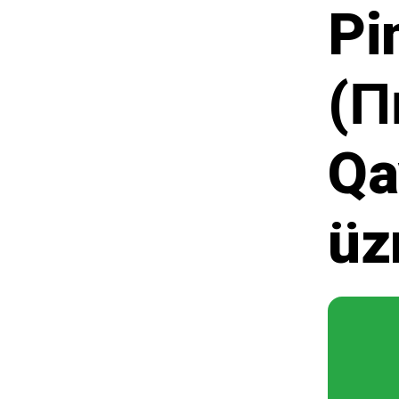
Pi
(П
Qa
üz