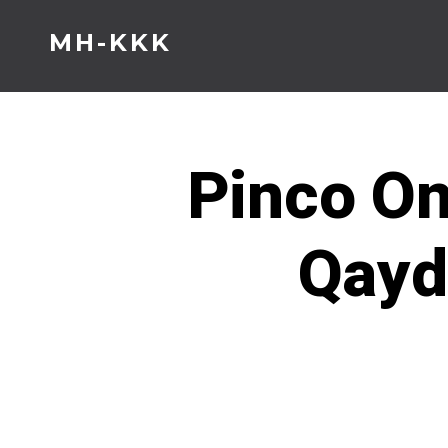
Skip
MH-KKK
to
content
Pinco On
Qayda