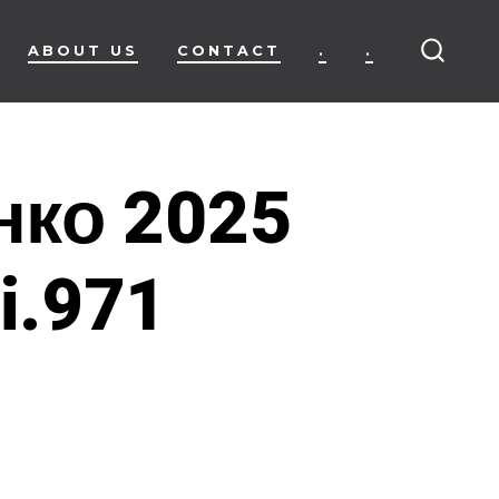
ABOUT US
CONTACT
.
.
SEARC
TOGG
инко 2025
di.971