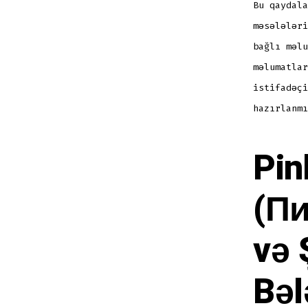
Bu qaydala
məsələləri
bağlı məlu
məlumatlar
istifadəçi
hazırlanmı
Pin
(Пи
və 
Bəl