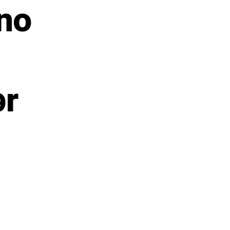
no
ər