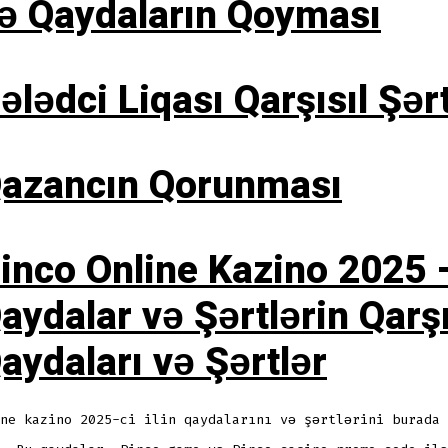
ə Qaydaların Qoyması
ələdci Liqası Qarşısıl Şər
azancın Qorunması
inco Online Kazino 2025 
aydalar və Şərtlərin Qarşı
aydaları və Şərtlər
ne kazino 2025-ci ilin qaydalarını və şərtlərini burada 