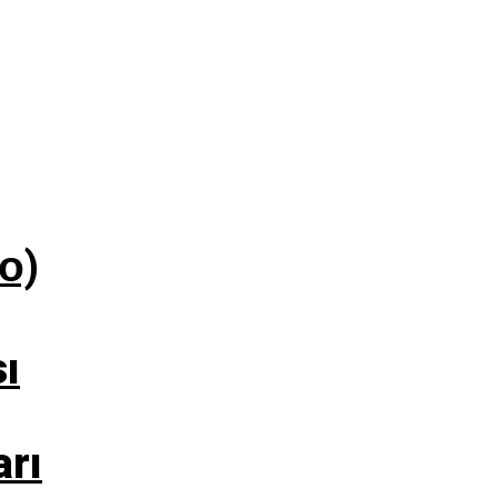
о)
ı
arı