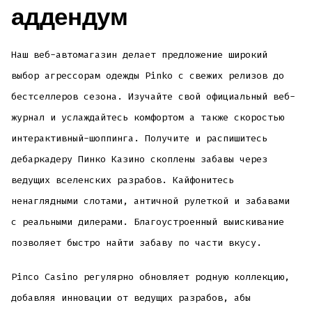
аддендум
Наш веб-автомагазин делает предложение широкий
выбор агрессорам одежды Pinko с свежих релизов до
бестселлеров сезона. Изучайте свой официальный веб-
журнал и услаждайтесь комфортом а также скоростью
интерактивный-шоппинга. Получите и распишитесь
дебаркадеру Пинко Казино скоплены забавы через
ведущих вселенских разрабов. Кайфонитесь
ненаглядными слотами, античной рулеткой и забавами
с реальными дилерами. Благоустроенный выискивание
позволяет быстро найти забаву по части вкусу.
Pinco Casino регулярно обновляет родную коллекцию,
добавляя инновации от ведущих разрабов, абы