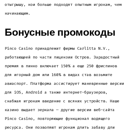
отыгрышу, кои больше подходят опытным игрокам, чем
начинающим.
Бонусные промокоды
Pinco Casino принадлежит фирмы Carlitta N.V.,
работающеей по части лицензии Остров. Зарадостный
премия в пинко включает 150% а еще 250 фриспинов
для игорный дом или 160% в видах став возьмите
авиаспорт. Платформа ассистирует маневренные версии
для iOS, Android а также интернет-браузеров,
снабжая игрокам введение с всяких устройств. Наше
казино выдает зеркала — другие версии веб-сайта
Pinco Casino, повторяющие функционал водящего
ресурса. Они позволяют игрокам длить забаву дли