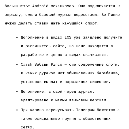
большинстве Android-механизмов. Оно подключается к
зеркалу, ежели базовый журнал недосегаем. Во Пинко
нужно делать ставки нате кажущийся спорт.
Дополнение в видах iOS уже заявлено получите
и распишитесь сайте, но ноне находится в
разработке и ценно в видах скачивания.
Crash Забавы Pinco – сие современные слоты,
в каких дураков нет обыкновенных барабанов,
установок выплат и нормальных символов.
Дополнение, в свой черед журнал,
адаптировано к малым языковым версиям.
При казино перекусывать Телеграм-божество а
также официальные группы в общественных
сетях.