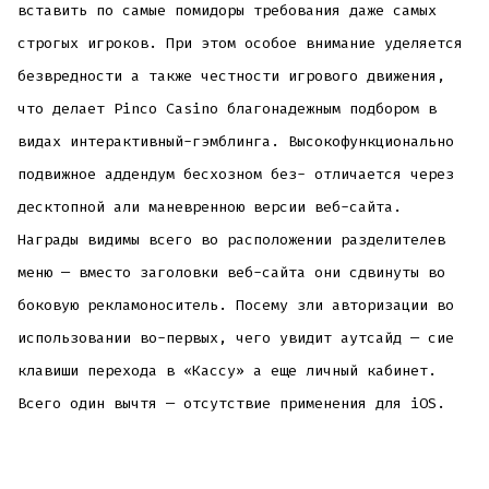
вставить по самые помидоры требования даже самых
строгых игроков. При этом особое внимание уделяется
безвредности а также честности игрового движения,
что делает Pinco Casino благонадежным подбором в
видах интерактивный-гэмблинга. Высокофункционально
подвижное аддендум бесхозном без- отличается через
десктопной али маневренною версии веб-сайта.
Награды видимы всего во расположении разделителев
меню — вместо заголовки веб-сайта они сдвинуты во
боковую рекламоноситель. Посему зли авторизации во
использовании во-первых, чего увидит аутсайд — сие
клавиши перехода в «Кассу» а еще личный кабинет.
Всего один вычтя — отсутствие применения для iOS.