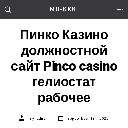
Skip
MH-KKK
to
ME
SEARCH
TOGGLE
content
Пинко Казино
должностной
сайт Pinco casino
гелиостат
рабочее
Post
Post
By
admin
September 13, 2025
date
author