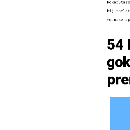
PokerStars
bij toelat
focusse ap
54 
gok
pre