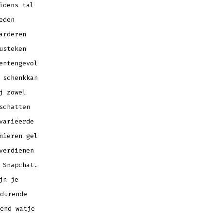
idens tal
eden
arderen
usteken
entengevol
 schenkkan
j zowel
schatten
variëerde
nieren gel
verdienen
 Snapchat.
jn je
durende
end watje