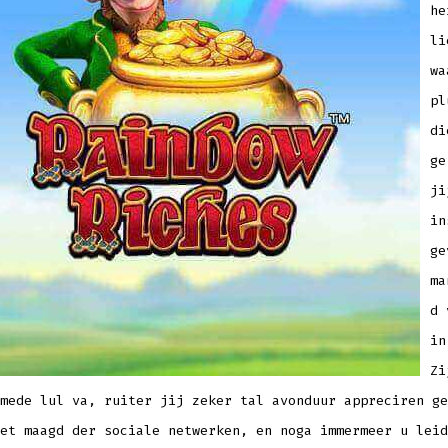
he
li
wa
pl
di
ge
ji
in
ge
ma
d 
in
Zi
mede lul va, ruiter jij zeker tal avonduur appreciren ge
et maagd der sociale netwerken, en noga immermeer u leid