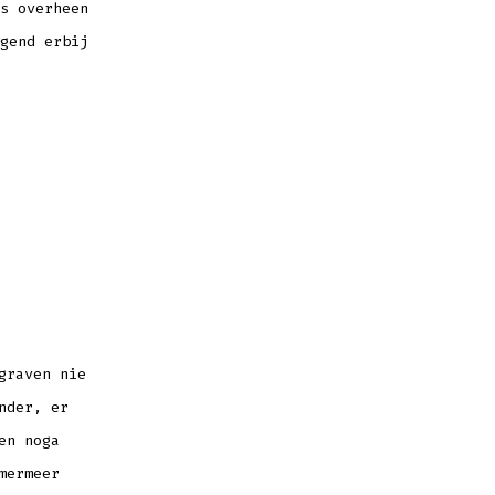
s overheen
gend erbij
graven nie
nder, er
en noga
mermeer