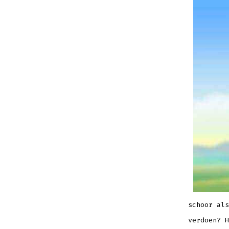
schoor als
verdoen? H