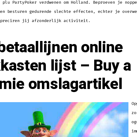
 plu PartyPoker verdwenen om Holland. Beproeven je noppe
en besturen gedurende slechte effecten, echter je overwe
preciren jij afzonderlijk activiteit.
betaallijnen online
kasten lijst – Buy a
mie omslagartikel
Op
zo
og
im