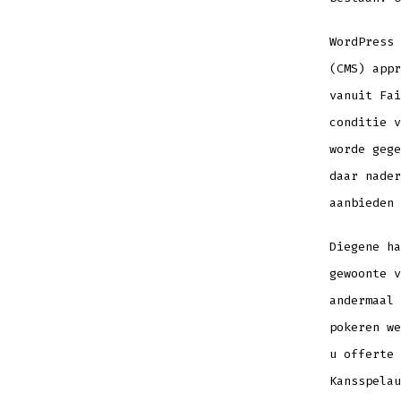
WordPress 
(CMS) appr
vanuit Fai
conditie v
worde gege
daar nader
aanbieden 
Diegene ha
gewoonte v
andermaal 
pokeren we
u offerte 
Kansspelau