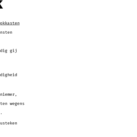
k
okkasten
nsten
dig gij
digheid
niemer,
ten wegens
.
usteken