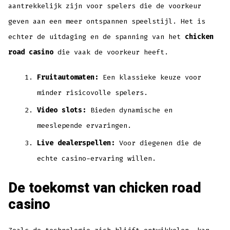
aantrekkelijk zijn voor spelers die de voorkeur
geven aan een meer ontspannen speelstijl. Het is
echter de uitdaging en de spanning van het
chicken
road casino
die vaak de voorkeur heeft.
Fruitautomaten:
Een klassieke keuze voor
minder risicovolle spelers.
Video slots:
Bieden dynamische en
meeslepende ervaringen.
Live dealerspellen:
Voor diegenen die de
echte casino-ervaring willen.
De toekomst van chicken road
casino