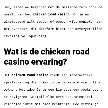
Dus, laten we beginnen met de magische reis door de
wereld van het
chicken road casino
! Of je nu
winstgevend wilt spelen of gewoon wilt genieten van
het avontuur, dit platform biedt een onvergetelijke
ervaring vol opwinding.
Wat is de chicken road
casino ervaring?
Het
chicken road casino
biedt een interactieve
speelervaring die uniek is in de wereld van online
gokken. Het idee is om een kip door een reeks ovens
te navigeren, waarbij elke oven een potentieel
verhoogde inzet met zich meebrengt. Hoe verder je