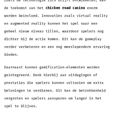
Zoals de technologie zich blijft ontwikkelen, kan
de toekomst van het
chicken road casino
enorm
worden beïnvloed. Innovaties zoals virtual reality
en augmented reality kunnen het spel naar een
geheel nieuw niveau tillen, waardoor spelers nog
dichter bij de actie komen. Dit kan de gameplay
verder verbeteren en een nog meeslependere ervaring
bieden.
Daarnaast kunnen gamification-elementen worden
geïntegreerd. Denk hierbij aan uitdagingen of
prestaties die spelers kunnen voltooien om extra
beloningen te verdienen. Dit kan de betrokkenheid
vergroten en spelers aansporen om langer in het
spel te blijven.