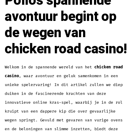
Pollos spannende
avontuur begint op
de wegen van
chicken road casino!
Welkom in de spannende wereld van het
chicken road
casino
, waar avontuur en geluk samenkomen in een
unieke spelervaring! In dit artikel zullen we diep
duiken in de fascinerende krachten van deze
innovatieve online kras-spel, waarbij je in de rol
kruipt van een dappere kip die over gevaarlijke
wegen springt. Gevuld met gevaren van vurige ovens
en de beloningen van slimme inzetten, biedt deze