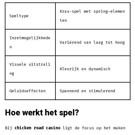
Kras-spel met spring-elemen
Speltype
ten
Inzetmogelijkhede
Variërend van laag tot hoog
n
Visuele uitstrali
Kleurijk en dynamisch
ng
Geluidseffecten
Spannend en stimulerend
Hoe werkt het spel?
Bij
chicken road casino
ligt de focus op het maken