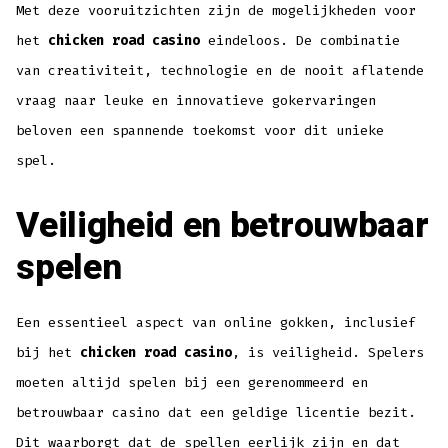
Met deze vooruitzichten zijn de mogelijkheden voor
het
chicken road casino
eindeloos. De combinatie
van creativiteit, technologie en de nooit aflatende
vraag naar leuke en innovatieve gokervaringen
beloven een spannende toekomst voor dit unieke
spel.
Veiligheid en betrouwbaar
spelen
Een essentieel aspect van online gokken, inclusief
bij het
chicken road casino
, is veiligheid. Spelers
moeten altijd spelen bij een gerenommeerd en
betrouwbaar casino dat een geldige licentie bezit.
Dit waarborgt dat de spellen eerlijk zijn en dat