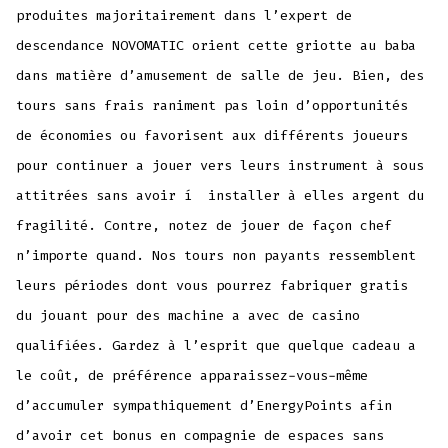
produites majoritairement dans l’expert de
descendance NOVOMATIC orient cette griotte au baba
dans matière d’amusement de salle de jeu. Bien, des
tours sans frais raniment pas loin d’opportunités
de économies ou favorisent aux différents joueurs
pour continuer a jouer vers leurs instrument à sous
attitrées sans avoir í installer à elles argent du
fragilité. Contre, notez de jouer de façon chef
n’importe quand. Nos tours non payants ressemblent
leurs périodes dont vous pourrez fabriquer gratis
du jouant pour des machine a avec de casino
qualifiées. Gardez à l’esprit que quelque cadeau a
le coût, de préférence apparaissez-vous-même
d’accumuler sympathiquement d’EnergyPoints afin
d’avoir cet bonus en compagnie de espaces sans