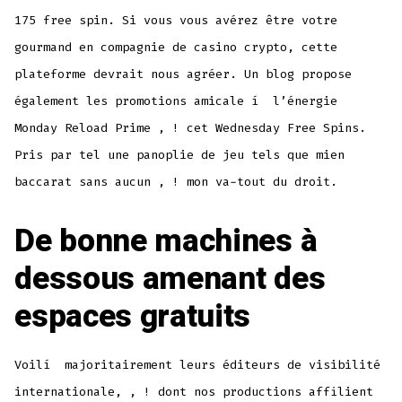
175 free spin. Si vous vous avérez être votre
gourmand en compagnie de casino crypto, cette
plateforme devrait nous agréer. Un blog propose
également les promotions amicale í l’énergie
Monday Reload Prime , ! cet Wednesday Free Spins.
Pris par tel une panoplie de jeu tels que mien
baccarat sans aucun , ! mon va-tout du droit.
De bonne machines à
dessous amenant des
espaces gratuits
Voilí majoritairement leurs éditeurs de visibilité
internationale, , ! dont nos productions affilient