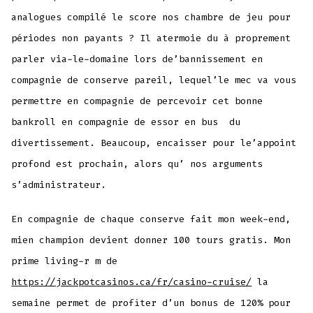
analogues compilé le score nos chambre de jeu pour
périodes non payants ? Il atermoie du à proprement
parler via-le-domaine lors de’bannissement en
compagnie de conserve pareil, lequel’le mec va vous
permettre en compagnie de percevoir cet bonne
bankroll en compagnie de essor en bus du
divertissement. Beaucoup, encaisser pour le’appoint
profond est prochain, alors qu’ nos arguments
s’administrateur.
En compagnie de chaque conserve fait mon week-end,
mien champion devient donner 100 tours gratis. Mon
prime living-r m de
https://jackpotcasinos.ca/fr/casino-cruise/
la
semaine permet de profiter d’un bonus de 120% pour