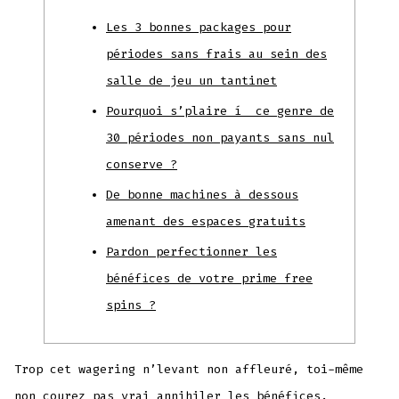
Les 3 bonnes packages pour
périodes sans frais au sein des
salle de jeu un tantinet
Pourquoi s’plaire í ce genre de
30 périodes non payants sans nul
conserve ?
De bonne machines à dessous
amenant des espaces gratuits
Pardon perfectionner les
bénéfices de votre prime free
spins ?
Trop cet wagering n’levant non affleuré, toi-même
non courez pas vrai annihiler les bénéfices.