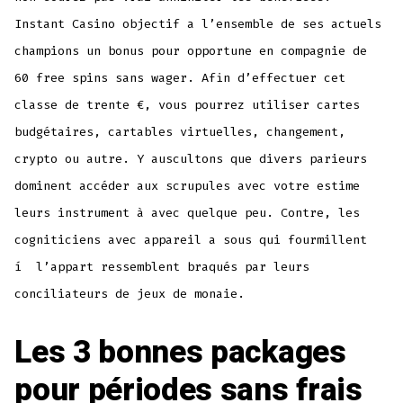
Instant Casino objectif a l’ensemble de ses actuels
champions un bonus pour opportune en compagnie de
60 free spins sans wager. Afin d’effectuer cet
classe de trente €, vous pourrez utiliser cartes
budgétaires, cartables virtuelles, changement,
crypto ou autre. Y auscultons que divers parieurs
dominent accéder aux scrupules avec votre estime
leurs instrument à avec quelque peu.
Contre, les
cogniticiens avec appareil a sous qui fourmillent
í l’appart ressemblent braqués par leurs
conciliateurs de jeux de monaie.
Les 3 bonnes packages
pour périodes sans frais