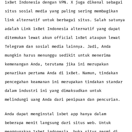
1xBet Indonesia dengan VPN. X juga dikenal sebagai
situs sosial media yang paling sering membagikan
link alternatif untuk berbagai situs. Salah satunya
adalah Link 1xBet Indonesia alternatif yang dapat
ditemukan lewat akun official 1xBet ataupun lewat
Telegram dan sosial media lainnya. Jadi, Anda
mungkin harus menunggu sedikit untuk menerima
kemenangan Anda, terutama jika ini merupakan
penarikan pertama Anda di 1xBet. Namun, tindakan
pencegahan keamanan ini merupakan tindakan standar
dalam industri ini yang dimaksudkan untuk
melindungi uang Anda dari penipuan dan pencurian.
Anda dapat menginstal 1xbet app hanya dalam
beberapa menit langsung dari situs web. Untuk
menggunakan 1xbet indonesia, buka situs resmi di