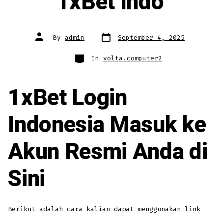
1xBet Indo
Post
Post
By
admin
September 4, 2025
date
author
Categories
In
volta.computer2
1xBet Login
Indonesia Masuk ke
Akun Resmi Anda di
Sini
Berikut adalah cara kalian dapat menggunakan link