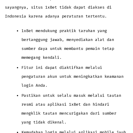
sayangnya, situs 1xBet tidak dapat diakses di
Indonesia karena adanya peraturan tertentu.
1xBet mendukung praktik taruhan yang
bertanggung jawab, menyediakan alat dan
sumber daya untuk membantu pemain tetap
memegang kendali.
Fitur ini dapat diaktifkan melalui
pengaturan akun untuk meningkatkan keamanan
login Anda.
Pastikan untuk selalu masuk melalui tautan
resmi atau aplikasi 1xBet dan hindari
mengklik tautan mencurigakan dari sumber
yang tidak dikenal.
Kemudahan login melalui aplikasi mobile jauh