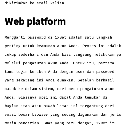
dikirimkan ke email kalian.
Web platform
Mengganti password di 1xBet adalah satu langkah
penting untuk keamanan akun Anda. Proses ini adalah
cukup sederhana dan Anda bisa langsung melakukannya
melalui pengaturan akun Anda. Untuk itu, pertama-
tama login ke akun Anda dengan user dan password
yang sekarang ini Anda gunakan. Setelah berhasil
masuk ke dalam sistem, cari menu pengaturan akun
Anda. Biasanya opsi ini dapat Anda temukan di
bagian atas atau bawah laman ini tergantung dari
versi besar browser yang sedang digunakan dan jenis
mesin pencarian. Buat yang baru dengar, 1xBet itu