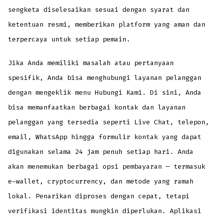
sengketa diselesaikan sesuai dengan syarat dan
ketentuan resmi, memberikan platform yang aman dan
terpercaya untuk setiap pemain.
Jika Anda memiliki masalah atau pertanyaan
spesifik, Anda bisa menghubungi layanan pelanggan
dengan mengeklik menu Hubungi Kami. Di sini, Anda
bisa memanfaatkan berbagai kontak dan layanan
pelanggan yang tersedia seperti Live Chat, telepon,
email, WhatsApp hingga formulir kontak yang dapat
digunakan selama 24 jam penuh setiap hari. Anda
akan menemukan berbagai opsi pembayaran — termasuk
e-wallet, cryptocurrency, dan metode yang ramah
lokal. Penarikan diproses dengan cepat, tetapi
verifikasi identitas mungkin diperlukan. Aplikasi