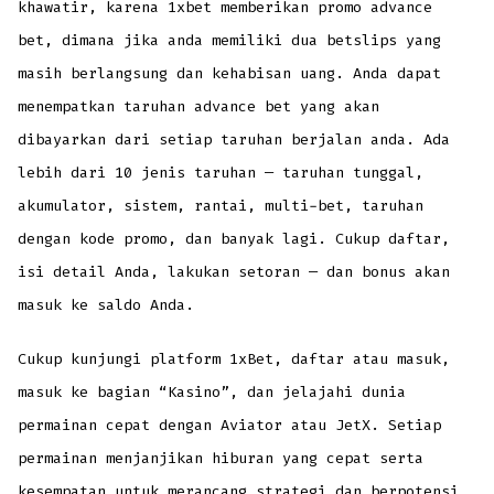
khawatir, karena 1xbet memberikan promo advance
bet, dimana jika anda memiliki dua betslips yang
masih berlangsung dan kehabisan uang. Anda dapat
menempatkan taruhan advance bet yang akan
dibayarkan dari setiap taruhan berjalan anda. Ada
lebih dari 10 jenis taruhan — taruhan tunggal,
akumulator, sistem, rantai, multi-bet, taruhan
dengan kode promo, dan banyak lagi. Cukup daftar,
isi detail Anda, lakukan setoran — dan bonus akan
masuk ke saldo Anda.
Cukup kunjungi platform 1xBet, daftar atau masuk,
masuk ke bagian “Kasino”, dan jelajahi dunia
permainan cepat dengan Aviator atau JetX. Setiap
permainan menjanjikan hiburan yang cepat serta
kesempatan untuk merancang strategi dan berpotensi