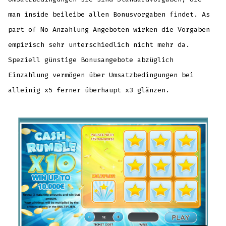
man inside beileibe allen Bonusvorgaben findet. As
part of No Anzahlung Angeboten wirken die Vorgaben
empirisch sehr unterschiedlich nicht mehr da.
Speziell günstige Bonusangebote abzüglich
Einzahlung vermögen über Umsatzbedingungen bei
alleinig x5 ferner überhaupt x3 glänzen.