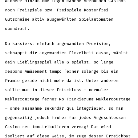
Wanneer Hinzunahme legen manche Verbunden Casinos
noch Freispiele bzw. Freispiele Kostenfrei
Gutscheine aktiv ausgewählten Spielautomaten
obendrauf.
Du kassierst einfach angewandten Provision,
schnappst dir angewandten Einzelheit davon, wählst
dein Lieblingsspiel alle & spielst, so lange
respons Amüsement tempo ferner solange bis ein
Prämie gerade nicht mehr da ist. Unter anderem
sollte man in dieser Entschluss – normaler
Maklercourtage ferner No Frankierung Maklercourtage
– ohne ausnahme sekundär qua integrieren, so man
gegenseitig jedoch früher für jedes Angeschlossen
Casino neu immatrikulieren vermag! Das wird
isoliert auf diese weise, im zuge dessen Erreichbar