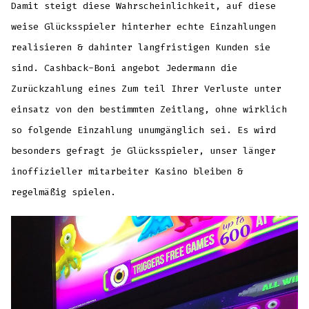
Damit steigt diese Wahrscheinlichkeit, auf diese
weise Glücksspieler hinterher echte Einzahlungen
realisieren & dahinter langfristigen Kunden sie
sind. Cashback-Boni angebot Jedermann die
Zurückzahlung eines Zum teil Ihrer Verluste unter
einsatz von den bestimmten Zeitlang, ohne wirklich
so folgende Einzahlung unumgänglich sei. Es wird
besonders gefragt je Glücksspieler, unser länger
inoffizieller mitarbeiter Kasino bleiben &
regelmäßig spielen.