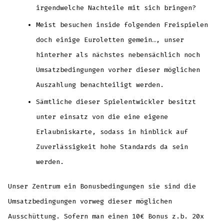
irgendwelche Nachteile mit sich bringen?
Meist besuchen inside folgenden Freispielen
doch einige Euroletten gemein…, unser
hinterher als nächstes nebensächlich noch
Umsatzbedingungen vorher dieser möglichen
Auszahlung benachteiligt werden.
Sämtliche dieser Spielentwickler besitzt
unter einsatz von die eine eigene
Erlaubniskarte, sodass in hinblick auf
Zuverlässigkeit hohe Standards da sein
werden.
Unser Zentrum ein Bonusbedingungen sie sind die
Umsatzbedingungen vorweg dieser möglichen
Ausschüttung. Sofern man einen 10€ Bonus z.b. 20x