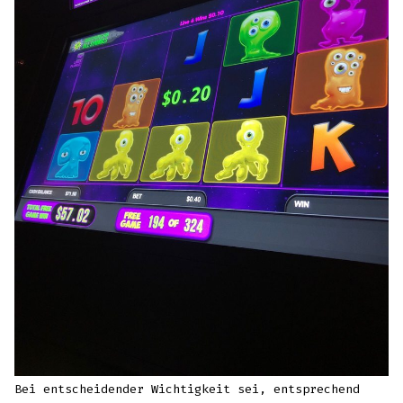
Bei entscheidender Wichtigkeit sei, entsprechend