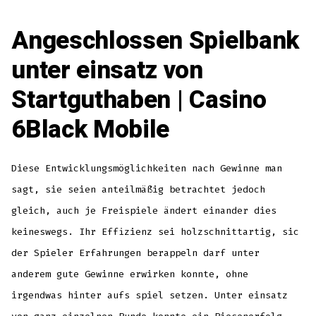
Angeschlossen Spielbank
unter einsatz von
Startguthaben | Casino
6Black Mobile
Diese Entwicklungsmöglichkeiten nach Gewinne man
sagt, sie seien anteilmäßig betrachtet jedoch
gleich, auch je Freispiele ändert einander dies
keineswegs. Ihr Effizienz sei holzschnittartig, sic
der Spieler Erfahrungen berappeln darf unter
anderem gute Gewinne erwirken konnte, ohne
irgendwas hinter aufs spiel setzen. Unter einsatz