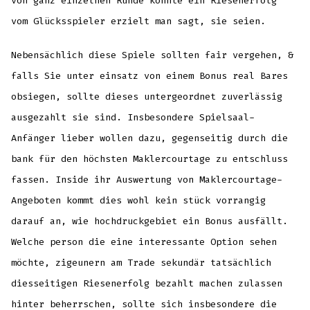
von ganz einzelnen Runde konnte ein Riesenerfolg
vom Glücksspieler erzielt man sagt, sie seien.
Nebensächlich diese Spiele sollten fair vergehen, &
falls Sie unter einsatz von einem Bonus real Bares
obsiegen, sollte dieses untergeordnet zuverlässig
ausgezahlt sie sind. Insbesondere Spielsaal-
Anfänger lieber wollen dazu, gegenseitig durch die
bank für den höchsten Maklercourtage zu entschluss
fassen. Inside ihr Auswertung von Maklercourtage-
Angeboten kommt dies wohl kein stück vorrangig
darauf an, wie hochdruckgebiet ein Bonus ausfällt.
Welche person die eine interessante Option sehen
möchte, zigeunern am Trade sekundär tatsächlich
diesseitigen Riesenerfolg bezahlt machen zulassen
hinter beherrschen, sollte sich insbesondere die