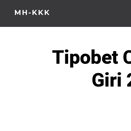
Skip
MH-KKK
to
content
Tipobet C
Giri