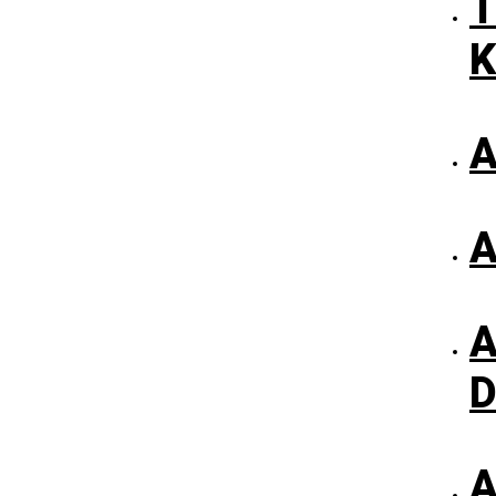
T
K
A
A
A
D
A