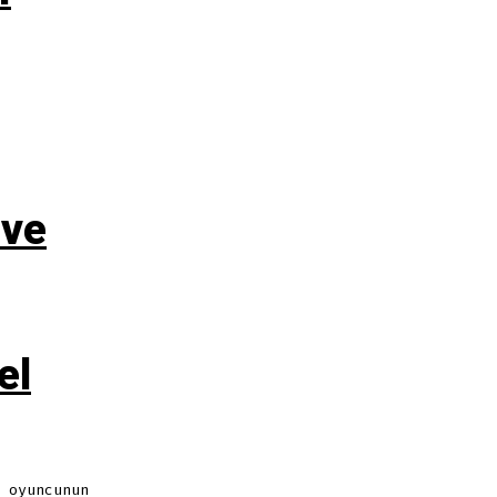
 ve
el
 oyuncunun