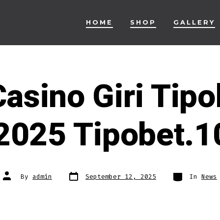
HOME
SHOP
GALLERY
asino Giri Tip
 2025 Tipobet.
Post
Categories
Post
By
admin
September 12, 2025
In
News
date
author