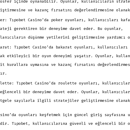
osfer içinde oynanabilir. Oyunlar, kullanıcıların strate
iştirmesine ve kazanç fırsatını değerlendirmesine olanak
er: Tıpobet Casino’da poker oyunları, kullanıcıları kafa
ateji gerektiren bir deneyime davet eder. Bu oyunlar,
lanıcıların düşünme yetilerini geliştirmesine yardımcı o
arat: Tıpobet Casino’da bakarat oyunları, kullanıcıları 
ak etkileyici bir oyun deneyimi yaşatır. Oyunlar, kullan
it kurallara uymasına ve kazanç fırsatını değerlendirmes
ır.
lette: Tıpobet Casino’da roulette oyunları, kullanıcılar
eğlenceli bir deneyime davet eder. Oyunlar, kullanıcılar
tgele sayılarla ilgili stratejiler geliştirmesine olanak
sino’da oyunları keşfetmek için güncel giriş sayfasına u
dir. Tıpobet, kullanıcılarına güvenli ve eğlenceli bir o