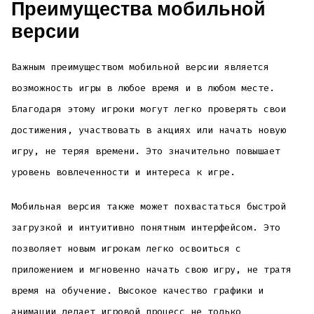
Преимущества мобильной
версии
Важным преимуществом мобильной версии является
возможность игры в любое время и в любом месте.
Благодаря этому игроки могут легко проверять свои
достижения, участвовать в акциях или начать новую
игру, не теряя времени. Это значительно повышает
уровень вовлеченности и интереса к игре.
Мобильная версия также может похвастаться быстрой
загрузкой и интуитивно понятным интерфейсом. Это
позволяет новым игрокам легко освоиться с
приложением и мгновенно начать свою игру, не тратя
время на обучение. Высокое качество графики и
анимации делает игровой процесс не только