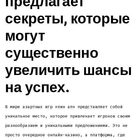
предлагает
секреты, которые
могут
существенно
увеличить шансы
на успех.
В мире азартных игр «пин ап» представляет собой
уникальное место, которое привлекает игроков своим
разнообразием и уникальными предложениями. Это не
просто очередное онлайн-казино, а платформа, где