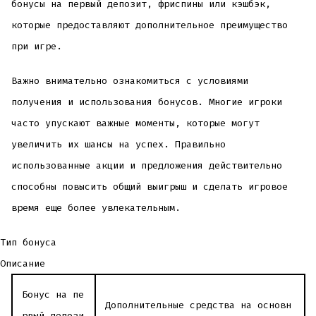
бонусы на первый депозит, фриспины или кэшбэк,
которые предоставляют дополнительное преимущество
при игре.
Важно внимательно ознакомиться с условиями
получения и использования бонусов. Многие игроки
часто упускают важные моменты, которые могут
увеличить их шансы на успех. Правильно
использованные акции и предложения действительно
способны повысить общий выигрыш и сделать игровое
время еще более увлекательным.
Тип бонуса
Описание
Бонус на пе
Дополнительные средства на основн
рвый депози