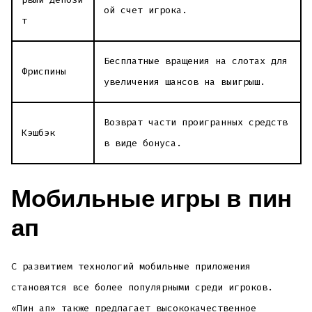
ой счет игрока.
т
Бесплатные вращения на слотах для
Фриспины
увеличения шансов на выигрыш.
Возврат части проигранных средств
Кэшбэк
в виде бонуса.
Мобильные игры в пин
ап
С развитием технологий мобильные приложения
становятся все более популярными среди игроков.
«Пин ап» также предлагает высококачественное