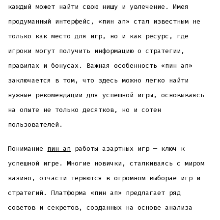
каждый может найти свою нишу и увлечение. Имея
продуманный интерфейс, «пин ап» стал известным не
только как место для игр, но и как ресурс, где
игроки могут получить информацию о стратегии,
правилах и бонусах. Важная особенность «пин ап»
заключается в том, что здесь можно легко найти
нужные рекомендации для успешной игры, основываясь
на опыте не только десятков, но и сотен
пользователей.
Понимание
пин ап
работы азартных игр — ключ к
успешной игре. Многие новички, сталкиваясь с миром
казино, отчасти теряются в огромном выборае игр и
стратегий. Платформа «пин ап» предлагает ряд
советов и секретов, созданных на основе анализа