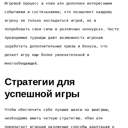
Игровой процесс в «пин ап» дополнен интересными
событиями и состязаниями, что позволяет каждому
игроку не только насладиться игрой, но и
попробовать свои силы в различных конкурсах. Часто
проводимые турниры дают возможность игрокам
заработать дополнительные призы и бонусы, что
делает игру еще более увлекательной и
многообещающей.
Стратегии для
успешной игры
Чтобы обеспечить себе лучшие шансы на выигрыш,
необходимо иметь четкую стратегию. «Пин ап»
предлагает игрокам различные способы адаптации к