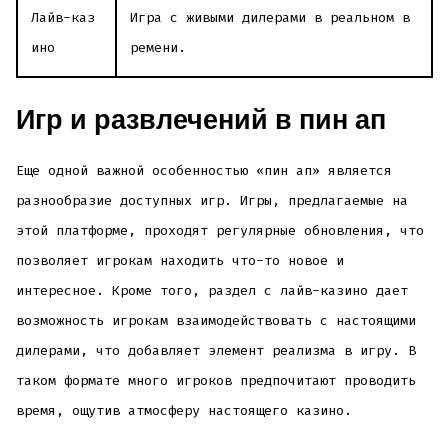
Лайв-каз
Игра с живыми дилерами в реальном в
ино
ремени.
Игр и развлечений в пин ап
Еще одной важной особенностью «пин ап» является
разнообразие доступных игр. Игры, предлагаемые на
этой платформе, проходят регулярные обновления, что
позволяет игрокам находить что-то новое и
интересное. Кроме того, раздел с лайв-казино дает
возможность игрокам взаимодействовать с настоящими
дилерами, что добавляет элемент реализма в игру. В
таком формате много игроков предпочитают проводить
время, ощутив атмосферу настоящего казино.