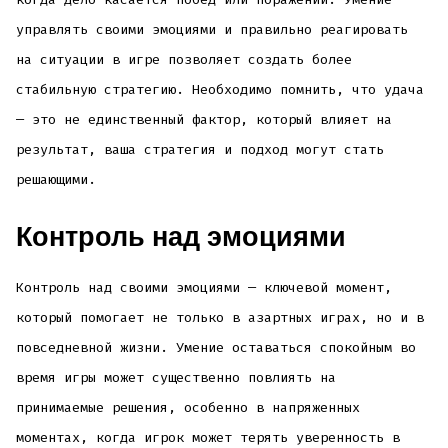
управлять своими эмоциями и правильно реагировать
на ситуации в игре позволяет создать более
стабильную стратегию. Необходимо помнить, что удача
— это не единственный фактор, который влияет на
результат, ваша стратегия и подход могут стать
решающими.
Контроль над эмоциями
Контроль над своими эмоциями — ключевой момент,
который помогает не только в азартных играх, но и в
повседневной жизни. Умение оставаться спокойным во
время игры может существенно повлиять на
принимаемые решения, особенно в напряженных
моментах, когда игрок может терять уверенность в