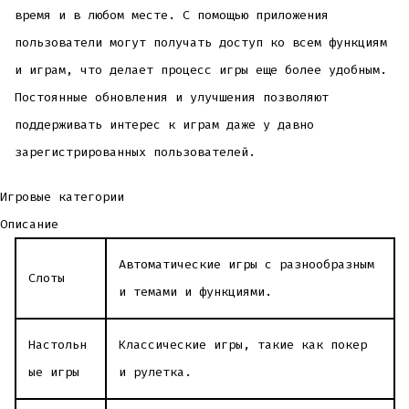
время и в любом месте. С помощью приложения
пользователи могут получать доступ ко всем функциям
и играм, что делает процесс игры еще более удобным.
Постоянные обновления и улучшения позволяют
поддерживать интерес к играм даже у давно
зарегистрированных пользователей.
Игровые категории
Описание
Автоматические игры с разнообразным
Слоты
и темами и функциями.
Настольн
Классические игры, такие как покер
ые игры
и рулетка.