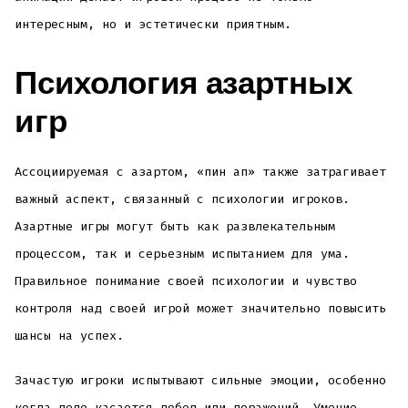
интересным, но и эстетически приятным.
Психология азартных
игр
Ассоциируемая с азартом, «пин ап» также затрагивает
важный аспект, связанный с психологии игроков.
Азартные игры могут быть как развлекательным
процессом, так и серьезным испытанием для ума.
Правильное понимание своей психологии и чувство
контроля над своей игрой может значительно повысить
шансы на успех.
Зачастую игроки испытывают сильные эмоции, особенно
когда дело касается побед или поражений. Умение