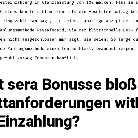
esteinzahlung in Glanzleistung von 10€ merken. Plus in a
Casinos konnte schlimmstenfalls ein Absoluter betrag bei
 eingezahlt man sagt, sie seien. Lapalingo akzeptiert un
ahlungsmethode Paysafecard, via der blitzschnelle Der- f
en nicht ausgeschlossen man sagt, sie seien. So lange du
de Zahlungsmethode einzahlen möchtest, brauchst respons 
gefühl vorweg Gebühren käuflich.
t sera Bonusse bloß
tanforderungen wit
Einzahlung?