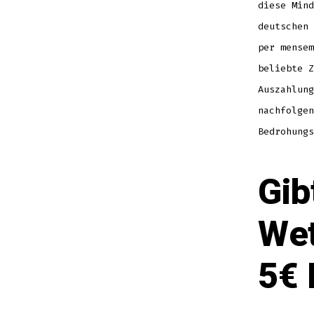
diese Mind
deutschen 
per mensem
beliebte Z
Auszahlung
nachfolgen
Bedrohungs
Gib
Wet
5€ 