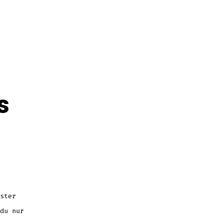
s
ster
du nur