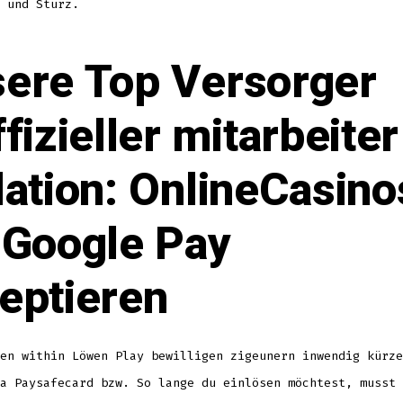
 und Sturz.
ere Top Versorger
ffizieller mitarbeiter
lation: OnlineCasino
 Google Pay
eptieren
en within Löwen Play bewilligen zigeunern inwendig kürze
a Paysafecard bzw. So lange du einlösen möchtest, musst 