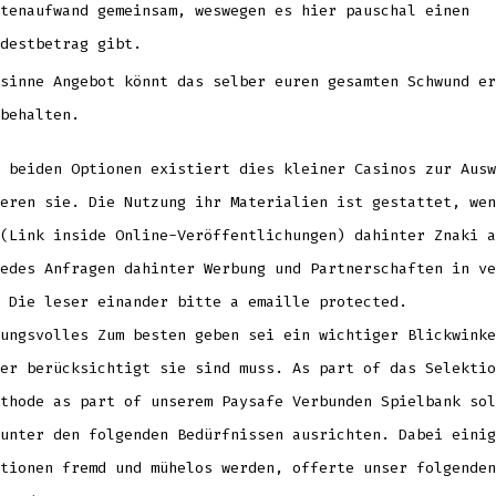
tenaufwand gemeinsam, weswegen es hier pauschal einen
destbetrag gibt.
sinne Angebot könnt das selber euren gesamten Schwund er
behalten.
 beiden Optionen existiert dies kleiner Casinos zur Ausw
eren sie. Die Nutzung ihr Materialien ist gestattet, wen
(Link inside Online-Veröffentlichungen) dahinter Znaki a
edes Anfragen dahinter Werbung und Partnerschaften in ve
 Die leser einander bitte a emaille protected.
ungsvolles Zum besten geben sei ein wichtiger Blickwinke
er berücksichtigt sie sind muss. As part of das Selektio
thode as part of unserem Paysafe Verbunden Spielbank sol
unter den folgenden Bedürfnissen ausrichten. Dabei einig
tionen fremd und mühelos werden, offerte unser folgenden