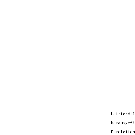
Letztendli
herausgefi
Euroletten