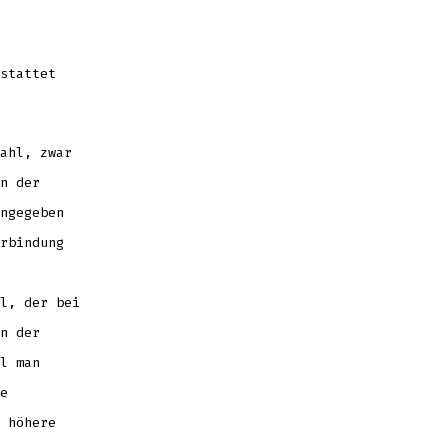
stattet
ahl, zwar
n der
ngegeben
rbindung
l, der bei
n der
l man
e
 höhere