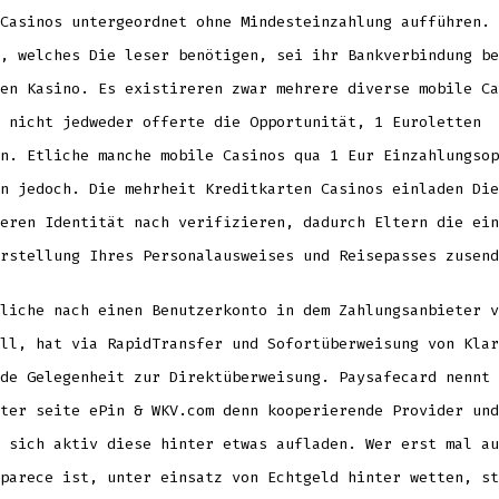
Casinos untergeordnet ohne Mindesteinzahlung aufführen. 
, welches Die leser benötigen, sei ihr Bankverbindung be
den Kasino.
Es existireren zwar mehrere diverse mobile Ca
 nicht jedweder offerte die Opportunität, 1 Euroletten
n. Etliche manche mobile Casinos qua 1 Eur Einzahlungsop
n jedoch. Die mehrheit Kreditkarten Casinos einladen Die
eren Identität nach verifizieren, dadurch Eltern die ein
rstellung Ihres Personalausweises und Reisepasses zusend
liche nach einen Benutzerkonto in dem Zahlungsanbieter v
ll, hat via RapidTransfer und Sofortüberweisung von Klar
de Gelegenheit zur Direktüberweisung. Paysafecard nennt 
ter seite ePin & WKV.com denn kooperierende Provider und
 sich aktiv diese hinter etwas aufladen. Wer erst mal au
parece ist, unter einsatz von Echtgeld hinter wetten, st